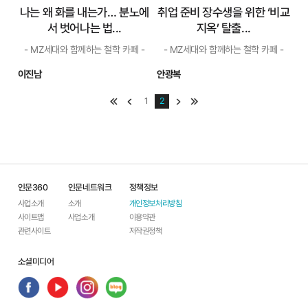
나는 왜 화를 내는가… 분노에
취업 준비 장수생을 위한 ‘비교
서 벗어나는 법...
지옥’ 탈출...
- MZ세대와 함께하는 철학 카페 -
- MZ세대와 함께하는 철학 카페 -
이진남
안광복
맴처음
이전
1
2
다음
맨끝
나는 왜 화를 내는
취업 준비 장수생을
가… 분노에서 벗어
위한 ‘비교 지옥’ 탈
나는 법...
출...
- MZ세대와 함께하는 철학 카페 -
- MZ세대와 함께하는 철학 카페 -
로마의 철학자 세네카는 분
라캉에 따르면 해답은 분명
인문360
노가 백해무익하다고 설명합니
인문네트워크
정책정보
합니다. 이 모두는 ‘타인의 욕
다. 분노는 속성상 반항적이기
망’에 지나지 않은 탓이지요. 내
사업소개
소개
개인정보처리방침
때문에 이성을 따르지 않는 감
가 진정 바랐던 것은 학벌과 지
사이트맵
사업소개
이용약관
정입니다. 상대방뿐 아니라 화
위, 돈과 재산만은 아니었을 겁
를 낸 당사자에게 부메랑이 되
니다. 그래서 간절히 원했던 것
관련사이트
저작권정책
어 돌아가기 때문에 치명적입
을 손에 넣고도, 기쁨이 곧 스러
니다. 분노는 선천적 성향이 아
지는 것이겠지요. 과연 타인의
니라 교육...
...
소셜미디어
자세히 보기
자세히 보기