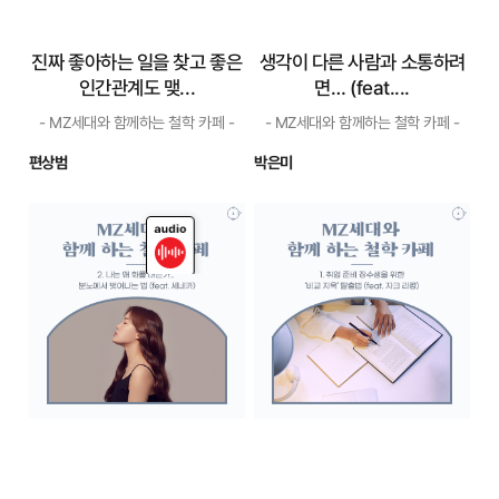
들 사이에...
편안하...
자세히 보기
자세히 보기
진짜 좋아하는 일을 찾고 좋은
생각이 다른 사람과 소통하려
인간관계도 맺...
면… (feat....
- MZ세대와 함께하는 철학 카페 -
- MZ세대와 함께하는 철학 카페 -
편상범
박은미
tts
진짜 좋아하는 일을
생각이 다른 사람과
찾고 좋은 인간관계
소통하려면…
도 맺...
(feat....
- MZ세대와 함께하는 철학 카페 -
- MZ세대와 함께하는 철학 카페 -
우리의 환경이 우리를 병들
인간의 이성이란 ‘정념의 노
게 하였다면 나의 병을 치료하
예’라는 흄의 말이 맞는 것 같습
는 것만으로 문제가 끝나지 않
니다. 흄은 인간은 정념에 따라
습니다. 오염된 환경을 다시 깨
자신이 원하는 결론을 내놓고
끗하게 돌려놓아야 합니다. 그
그 결론을 정당화할 근거를 찾
러니 내가 무엇을 좋아하는지
는 데 이성을 쓸 뿐이라는 입장
조차 모르게 만드는 우리의 교
입니다. 자신의 답을 미리 정해
육과 사회적 환경을 바꿀 수 있
놓고서 그 답이 왜 맞는지를
도록 함께...
설...
자세히 보기
자세히 보기