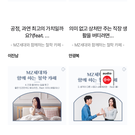
공정, 과연 최고의 가치일까
의미 없고 상처만 주는 직장 생
요?(feat. ...
활을 버티려면...
- MZ세대와 함께하는 철학 카페 -
- MZ세대와 함께하는 철학 카페 -
이진남
안광복
tts
공정, 과연 최고의
의미 없고 상처만 주
가치일까요?(feat.
는 직장 생활을 버티
...
려면...
- MZ세대와 함께하는 철학 카페 -
- MZ세대와 함께하는 철학 카페 -
아리스토텔레스는 『니코마
불안할 때는 자꾸 뭔가를
코스 윤리학』에서 모든 덕 중
하려 합니다. 불편한 상태에서
최고의 덕으로 정의를 제시했
벗어나고 싶어서인데요. 그래
습니다. 그렇지만 그 책에서 가
서 누군가를 닦달하기도, 공연
장 많은 부분을 할애한 주제는
한 일을 벌이기도 합니다. 하지
친애였습니다. 그리고 정의의
만 이런 행동이 되레 다른 근심
최상의 형태는 친애의 태도라
거리를 낳기도 하지요. 차라리
고 말했습니다. 정의로운 사람
고양이처럼 아무것도 안 하고