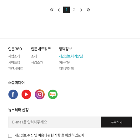
맨처음
이전
1
2
다음
맨끝
영화 〈박물관이 살아
“나 그런 사람 아니
있다〉, 상상이 아닌
야!” 대하사극 '천
현...
추...
- 그 장면 전후사의 재인식 -
- 그 장면 전후사의 재인식 -
전시는 오래된 미래다. 요
'천추태후' 제작진들은 사료
인문360
즘은 박물관에 가지 않아도 누
인문네트워크
정책정보
를 상당히 수집해서 극에 반영
구나 손쉽게 유물을 검색해볼
했다. 전투 장면에도 많은 공을
사업소개
소개
개인정보처리방침
수 있다. 시간과 공간의 제약 없
들인 것이 눈에 띈다. (중략) 그
사이트맵
사업소개
이용약관
이 자유롭게 접근할 수 있다는
럼에도 역사 왜곡 논란에 시달
점에서 중요한 변화다. 그런데
린 것은, 고려-거란 전쟁 시기
관련사이트
저작권정책
이 일에 고무된 어떤 사람들은
를 다룸에도 역사적으로 별 관
앞으로 박물관에 갈 필요가 없
계 없는 천추태후를 주인공으
는 시...
로 한 ...
소셜미디어
자세히 보기
자세히 보기
뉴스레터 신청
구독하기
개인정보 수집 및 이용에 관한 사항
을 확인 하였으며