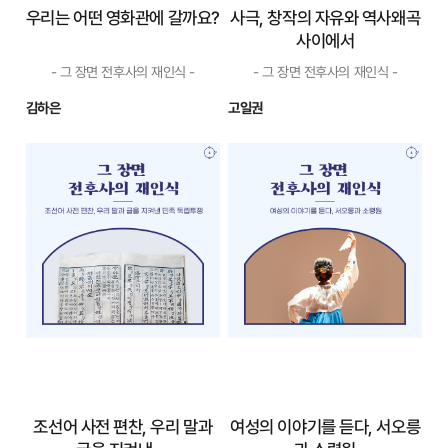
우리는 어떤 영화관에 갈까요?
사극, 창작의 자유와 역사왜곡
사이에서
- 그 장면 전후사의 재인식 -
- 그 장면 전후사의 재인식 -
김하은
고일권
우리는 어떤 영화관
사극, 창작의 자유와
에 갈까요?
역사왜곡 사이에서
- 그 장면 전후사의 재인식 -
- 그 장면 전후사의 재인식 -
영화를 즐겨 보는 사람들을
학술적인 영역에서도 역사
‘애활가’라고 불렀으며, 이들은
에 완벽한 객관성을 부여하는
남녀가 구분된 자리에 앉았다.
것이 불가능할진데 역사의 편
애활가들은 새로운 영화가 나
린을 이용하여 작가의 '주관
오면 적잖은 상영비를 물고서
성'을 가지고 창작하는 콘텐츠
라도 극장으로 모였다. 영화배
인 사극에게 '무결한 객관성'과
우가 되고 싶었으나 꿈을 이루
‘국민계몽’을 요구하는 건 애초
지 못한 젊은이가 한강에 뛰어
에 무리일 수도 있다. 즉, 역사
내리려...
기록도 ...
자세히 보기
자세히 보기
조선어 사전 편찬, 우리 말과
여성의 이야기를 듣다, 서오릉