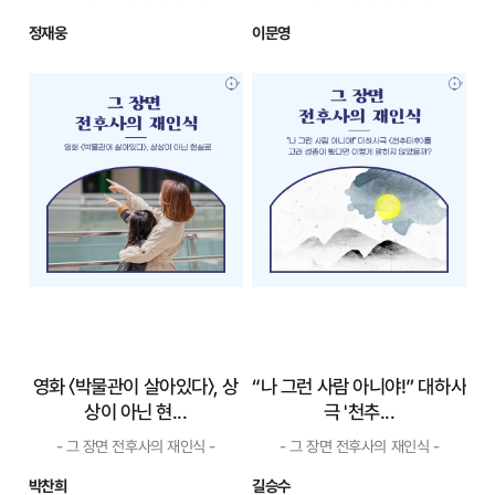
정재웅
이문영
아들을 죽여달라 청
애초에 역사가 아닌
한 어머니, 아들을
데… 사람 닮은 인형
죽인 ...
이 사...
- 그 장면 전후사의 재인식 -
- 그 장면 전후사의 재인식 -
즉위와 통치 과정을 생각하
부정론자들이 주장하는 것
면, 영조가 세자에게 보여준 압
은 애초에 ‘역사학’이 아니라는
박과 신경질적인 반응을 이해
점에 주의해야 한다. 유사역사
할 수 있다. 유학의 윤리와 신임
가들은 지속적으로 역사학자와
의리로 무장한 노론을 억누르
어울림으로써 자신들의 주장이
며 통치하기 위해서는 왕 본인
역사학의 한 분야인 것처럼 보
이 최고의 유학자가 되어야 한
이게 하고자 노력한다. 이 속임
다. 평생 공부를 즐긴 영조 본인
수에 빠져들어서는 안 된다. 이
은 그것...
들...
자세히 보기
자세히 보기
영화 〈박물관이 살아있다〉, 상
“나 그런 사람 아니야!” 대하사
상이 아닌 현...
극 '천추...
- 그 장면 전후사의 재인식 -
- 그 장면 전후사의 재인식 -
박찬희
길승수