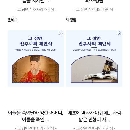
글을 지켜낸 ...
과 소령원
- 그 장면 전후사의 재인식 -
- 그 장면 전후사의 재인식 -
윤혜숙
박광일
조선어 사전 편찬,
여성의 이야기를 듣
우리 말과 글을 지켜
다, 서오릉과 소령원
낸 ...
- 그 장면 전후사의 재인식 -
- 그 장면 전후사의 재인식 -
표준어 사정 작업은 같은
서오릉과 소령원을 살펴보
뜻의 말이 지역마다 다르기 때
면 왕실을 바라보는 시선에 약
문에 서로 뜻이 통하지 않아 겪
간의 변화가 일어난다. 왕을 중
는 곤란과 불편을 줄이기 위해
심으로 살펴볼 때 여러 사람 중
표준이 될 울림말을 정하는 일
하나였던 왕비, 후궁, 그리고 왕
이다. 당연히 수십 개의 같은 뜻
의 생모가 살아낸 치열한 삶이
을 가진 말 중에 표준어가 될 하
눈에 들어오는 것이다. 왕실의
나를 정하는 것은 결코 쉬운 일
치열한 왕위 다툼 속에 자신의
이 ...
아...
자세히 보기
자세히 보기
아들을 죽여달라 청한 어머니,
애초에 역사가 아닌데… 사람
아들을 죽인 ...
닮은 인형이 사...
- 그 장면 전후사의 재인식 -
- 그 장면 전후사의 재인식 -