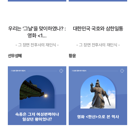
우리는 ‘그날’을 맞이하였나? :
대한민국 국호와 삼한일통
영화 <1...
- 그 장면 전후사의 재인식 -
- 그 장면 전후사의 재인식 -
선우성혜
황윤
우리는 ‘그날’을 맞
대한민국 국호와 삼
이하였나? : 영화
한일통
<1...
- 그 장면 전후사의 재인식 -
- 그 장면 전후사의 재인식 -
영화 <1987>을 보고 관
그런데 당시 김부식이 사용
련한 여러 자료를 살펴보면서
한 삼국이라는 표현도 사실 삼
나 역시 멀게만 느껴졌던 역사
한을 대신한 것이라는 사실. 9
적 순간의 끝자락을 밟고 성장
세기 통일신라를 대표하는 문
했음을 깨닫는다. 과거와 현재
장가 최치원은 당나라 태사시
를 잇고 미래로 이어지는 역사
중께 올리는 글에서 “삼한이 곧
를 느끼는 순간이랄까. 한 칼럼
삼국이며 마한은 고구려, 변한
에서는 영화 <1987>이 지나치
은 백제, 진한은 신라”라 말한