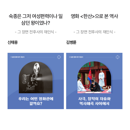
게 선악 구...
적이 있었...
자세히 보기
자세히 보기
숙종은 그저 여성편력이나 일
영화 <한산>으로 본 역사
삼던 왕이었나?
- 그 장면 전후사의 재인식 -
- 그 장면 전후사의 재인식 -
신채용
김병륜
숙종은 그저 여성편
영화 <한산>으로 본
력이나 일삼던 왕이
역사
었나?
- 그 장면 전후사의 재인식 -
- 그 장면 전후사의 재인식 -
숙종은 1661년(현종 2) 현종
이순신이 군인으로서 뛰어
과 명성왕후의 유일한 아들로
난 인물이라는 점은 분명하다.
태어났고, 1667년(현종 8) 7살
영웅이라는 칭호가 진정 어울
의 나이로 세자에 책봉되었다.
리는 위인이다. 이순신이 치룬
3년 뒤에 동갑내기 서인 가문
해전이 세계 4대 해전에 속한
의 김만기의 딸 광산김씨(光山
다는 주장은 한국에서 만들어
金氏: 후일 인경왕후)가 세자빈
진 말이지만, 과거에 비하여 이
으로 간택되었다. 세자빈 간택
순신 장군이 치룬 해전에 대한
은 당연 국...
관심이 외...
자세히 보기
자세히 보기