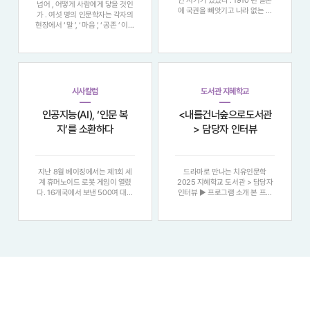
인 시기가 있었다 . 1910 년 일본
넘어 , 어떻게 사람에게 닿을 것인
에 국권을 빼앗기고 나라 없는 국
가 . 여섯 명의 인문학자는 각자의
민으로 살아가던 시기 , 나라를 되
현장에서 ‘ 말 ’, ‘ 마음 ’, ‘ 공존 ’ 이라
찾기 위해서는 무엇보다 국민이 읽
는 단어로 그 답을 찾고 있었다 .
고 쓸 줄 앎으로써 상호 간에 계몽
그들의 시선은 다르지만 , 모두의
하고 의식을 개화하는 노력이 필요
방향은 같았다 . 인간을 향해 있다.
했다 . 1922 년 1 월 5 일 자 동아
[ 최동호 위원장 ] 인간의 품격을
일보
회복하는 인문정신
시사칼럼
도서관 지혜학교
인공지능(AI), ‘인문 복
<내를건너숲으로도서관
지’를 소환하다
> 담당자 인터뷰
지난 8월 베이징에서는 제1회 세
드라마로 만나는 치유인문학
계 휴머노이드 로봇 게임이 열렸
2025 지혜학교 도서관 > 담당자
다. 16개국에서 보낸 500여 대의
인터뷰 ▶ 프로그램 소개 본 프로
휴머노이드가 참가해 청소, 빨래
그램은 철학과 심리학이라는 다소
개기, 축구, 킥복싱 등을 선보이며
어렵고 무거운 인문학적 주제를 ,
현 단계 휴머노이드의 발전을 과시
대중성과 친근감이 넘치는 ‘ 드라
했다. 물론 한계도 적잖이 드러났
마 ’ 매체와 결합하여 접근성을 높
다. 그러나 휴머노이드의 시대가
이고 , 참여자들이 자연스러운 자
멀지 않았음은 충
기 성찰과