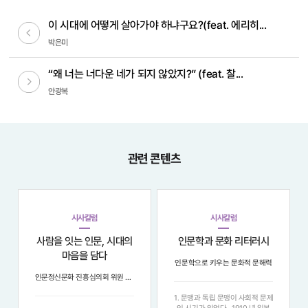
이 시대에 어떻게 살아가야 하냐구요?(feat. 에리히...
이전글
박은미
“왜 너는 너다운 네가 되지 않았지?” (feat. 찰...
다음글
안광복
관련 콘텐츠
시사칼럼
시사칼럼
사람을 잇는 인문, 시대의
인문학과 문화 리터러시
마음을 담다
인문학으로 키우는 문화적 문해력
인문정신문화 진흥심의회 위원 6인이 말하는 ‘우리 사회에 인문이 필요한 이유’
1. 문맹과 독립 문맹이 사회적 문제