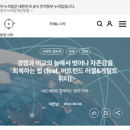
본문 바로가기
주메뉴 바로가기
이 누리집은 대한민국 공식 전자정부 누리집입니다.
공식 누리집 확인방법
로그인
주메뉴 시작
검색
사
본문 시작
사회적 결속력
관계
심리
경쟁과 비교의 늪에서 벗어나 자존감을
회복하는 법 (feat. 버트런드 러셀&게랄트
휘터)
- MZ세대와 함께하는 철학 카페 -
이진남
2022-04-04
공유
좋아요
북마크