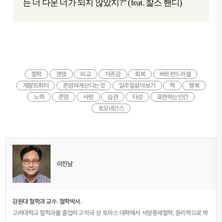
는 너 다운 너가 되지 않았지?” (feat. 찰스 핸디)
철학
경쟁
비교
자존감
회복
버트런드러셀
게랄트휘터
존엄하게산다는것
일주일살아보기
책
행복
노력
존엄
사랑
습관
타성
표현하는인간
호모네간스
이진남
강원대 철학과 교수. 철학박사.
고려대학교 철학과를 졸업하고 미국 성 토마스 대학에서 서양중세철학, 윤리학으로 박