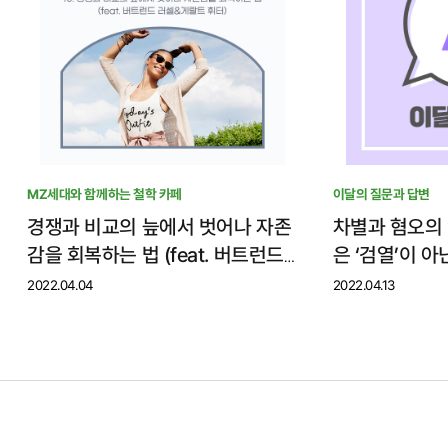
MZ세대와 함께하는 철학 카페
이달의 질문과 답변
경쟁과 비교의 늪에서 벗어나 자존
차별과 혐오의
감을 회복하는 법 (feat. 버트런드
은 ‘검열’이 아닌
러셀&게랄트 휘터)
2022.04.04
2022.04.13
인문360
인문네트워크
정책정보