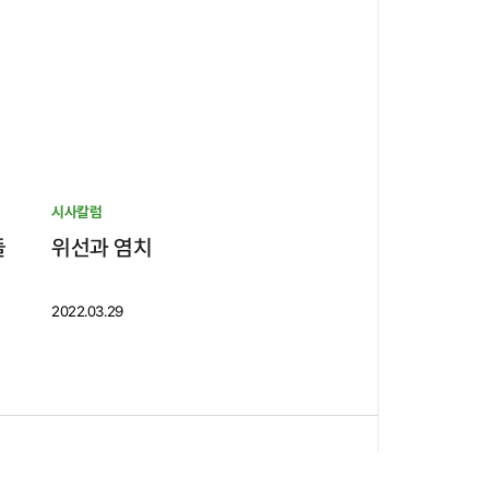
시사칼럼
들
위선과 염치
2022.03.29
뉴스레터 신청