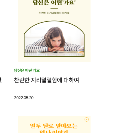
당신은 어떤'가요'
왔
찬란한 지리멸렬함에 대하여
2022.05.20