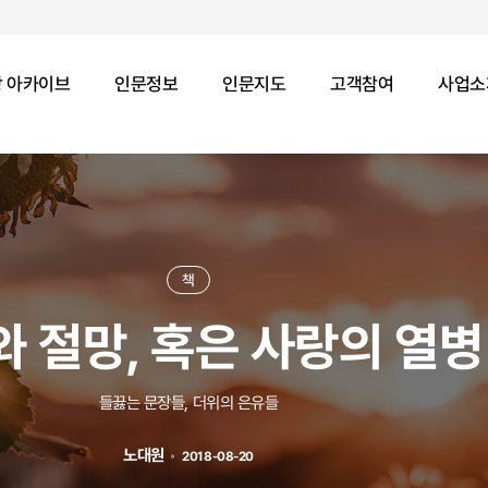
 아카이브
인문정보
인문지도
고객참여
사업소
책
 절망, 혹은 사랑의 열병
들끓는 문장들, 더위의 은유들
노대원
2018-08-20