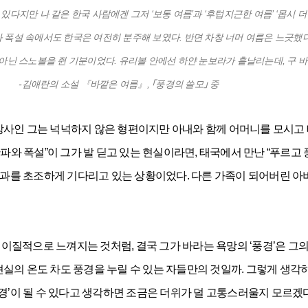
 있다지만 나 같은 한국 사람에겐 그저 ‘보통 여름’과 ‘후텁지근한 여름’ ‘몹시
와 폭설 속에서도 한국은 여전히 분주해 보였다. 반면 차창 너머 여름은 느긋했
닌 스노볼을 쥔 기분이었다. 유리볼 안에선 하얀 눈보라가 흩날리는데, 구 바깥
-김애란의 소설 『바깥은 여름』, ｢풍경의 쓸모｣ 중
강사인 그는 넉넉하지 않은 형편이지만 아내와 함께 어머니를 모시고
한파와 폭설”이 그가 발 딛고 있는 현실이라면, 태국에서 만난 “푸르
결과를 초조하게 기다리고 있는 상황이었다. 다른 가족이 되어버린 아버
질적으로 느껴지는 것처럼, 결국 그가 바라는 욕망의 ‘풍경’은 그의 
실의 온도 차도 풍경을 누릴 수 있는 자들만의 것일까. 그렇게 생각
풍경’이 될 수 있다고 생각하면 조금은 더위가 덜 고통스러울지 모르겠