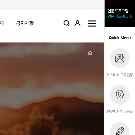
인문프로그램
인문네트워크
개
공지사항
로그인
사이트맵
검색
Quick Menu
뉴스레터 구독신청
인문행사 정보등록