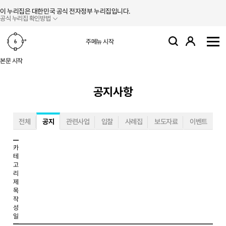
본문 바로가기
주메뉴 바로가기
이 누리집은 대한민국 공식 전자정부 누리집입니다.
공식 누리집 확인방법
로그인
주메뉴 시작
검색
사
본문 시작
공지사항
전체
공지
관련사업
입찰
사례집
보도자료
이벤트
카
테
고
리
제
목
작
성
일