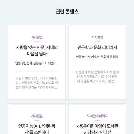
관련 콘텐츠
시사칼럼
시사칼럼
사람을 잇는 인문, 시대의
인문학과 문화 리터러시
마음을 담다
인문학으로 키우는 문화적 문해력
인문정신문화 진흥심의회 위원 6인이 말하는 ‘우리 사회에 인문이 필요한 이유’
1. 문맹과 독립 문맹이 사회적 문제
인 시기가 있었다 . 1910 년 일본
사람의 말을 잇다 , 시대의 마음을
에 국권을 빼앗기고 나라 없는 국
담다 인문정신문화 진흥심의회 위
민으로 살아가던 시기 , 나라를 되
원 6 인이 말하는 ‘ 우리 사회에 인
찾기 위해서는 무엇보다 국민이 읽
문이 필요한 이유 ’ "정보의 홍수
고 쓸 줄 앎으로써 상호 간에 계몽
속에서 우리는 다시 질문한다 . 지
하고 의식을 개화하는 노력이 필요
식을 넘어 , 어떻게 사람에게 닿을
했다 . 1922 년 1 월 5 일 자 동아
것인가 . 여섯 명의 인문학자는 각
일보
자의 현장에서 ‘ 말 ’, ‘ 마음 ’
시사칼럼
도서관 지혜학교
인공지능(AI), ‘인문 복
<용두어린이영어 도서관
지’를 소환하다
> 담당자 인터뷰