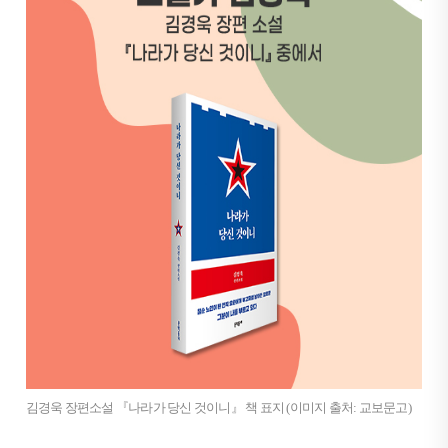
김경욱 장편소설 『나라가 당신 것이니』 책 표지 (이미지 출처: 교보문고)