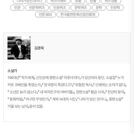
나라가당신것이니
퀴즈이벤트
경품
상품
퀴즈경품
인문
인문학퀴즈
인문퀴즈
문학퀴즈
문학
인문학
인문360
한국출판문화산업진흥원
김경욱
소설가
1993년『 작가세계』 신인상에 중편소설「 아웃사이더」가 당선되어 등단. 소설집『 누가
커트 코베인을 죽였는가』『 장국영이 죽었다고?』『 위험한 독서』『 신에게는 손자가 없다』
『 소년은 늙지 않는다』『 내 여자친구의 아버지들』, 장편소설『 황금 사과』『 천년의 왕국』
『 동화처럼』『 야구란 무엇인가』『 개와 늑대의 시간』『 나라가 당신 것이니』, 중편소설『
거울 보는 남자』등이 있음.