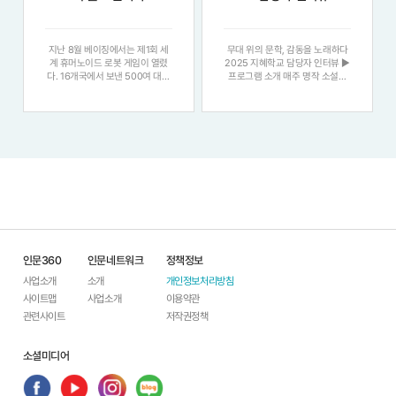
지난 8월 베이징에서는 제1회 세
무대 위의 문학, 감동을 노래하다
계 휴머노이드 로봇 게임이 열렸
2025 지혜학교 담당자 인터뷰 ▶
다. 16개국에서 보낸 500여 대의
프로그램 소개 매주 명작 소설과
휴머노이드가 참가해 청소, 빨래
뮤지컬을 함께 감상하며 작품의 감
개기, 축구, 킥복싱 등을 선보이며
동과 메시지를 예술적으로 이해하
현 단계 휴머노이드의 발전을 과시
는 시간입니다 . 자유로운 토론과
했다. 물론 한계도 적잖이 드러났
뮤지컬 요소 분석을 통해 고전 문
다. 그러나 휴머노이드의 시대가
학을 입체적으로 체험하고 , 인간
멀지 않았음은 충
과
인문360
인문네트워크
정책정보
사업소개
소개
개인정보처리방침
사이트맵
사업소개
이용약관
관련사이트
저작권정책
소셜미디어