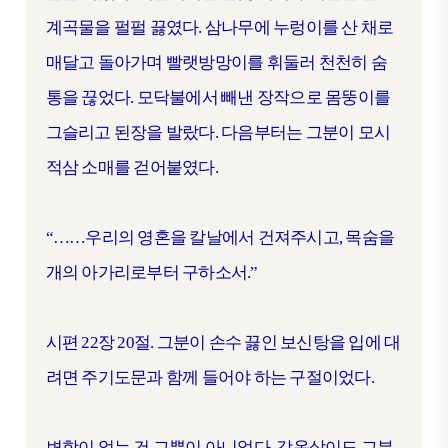
계곡물을 펄펄 끓였다. 삼나무에 누렁이를 산 채로
매달고 돌아가며 빨랫방망이를 휘둘러 천천히 숨
통을 끊었다. 모닥불에서 빼낸 장작으로 몸뚱이를
그슬리고 된장을 발랐다. 다음부터는 그분이 모시
적삼 소매를 걷어붙였다.
“……우리의 영혼을 칼날에서 건져주시고, 목숨을
개의 아가리로부터 구하소서.”
시편 22장 20절. 그분이 손수 끓인 보신탕을 입에 대
려면 주기도문과 함께 들어야 하는 구절이었다.
변함이 없는 건 그뿐이 아니었다. 감옥살이도 그분