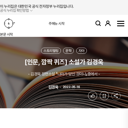
본문 바로가기
주메뉴 바로가기
이 누리집은 대한민국 공식 전자정부 누리집입니다.
공식 누리집 확인방법
로그인
주메뉴 시작
검색
사
본문 시작
스토리텔링
문학
자아
[인문, 깜짝 퀴즈] 소설가 김경욱
- 김경욱 장편소설 『나라가 당신 것이니』중에서 -
김경욱
2022-05-16
공유
좋아요
북마크