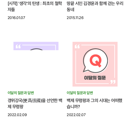
[시작] '생각'의 탄생 : 최초의 철학
땅끝 시인 김경윤과 함께 걷는 우리
자들
동네
2016.01.07
2015.11.26
이달의 질문과 답변
이달의 질문과 답변
갱위강국(更爲强國)을 선언한 백
백제 무령왕과 그의 시대는 어떠했
제 무령왕
습니까?
2022.02.09
2022.02.07