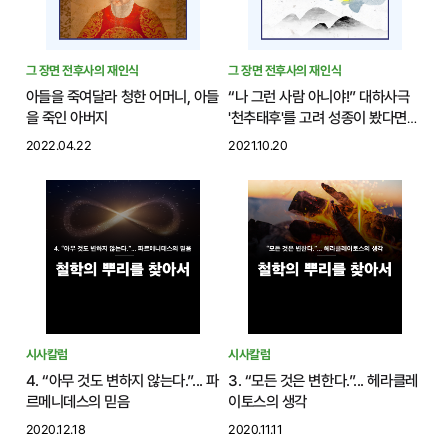
그 장면 전후사의 재인식
그 장면 전후사의 재인식
아들을 죽여달라 청한 어머니, 아들
“나 그런 사람 아니야!” 대하사극
을 죽인 아버지
'천추태후'를 고려 성종이 봤다면
이렇게 말하지 않았을까?
2022.04.22
2021.10.20
시사칼럼
시사칼럼
4. “아무 것도 변하지 않는다.”... 파
3. “모든 것은 변한다.”... 헤라클레
르메니데스의 믿음
이토스의 생각
2020.12.18
2020.11.11