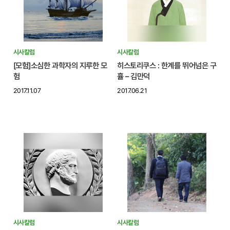
시사칼럼
시사칼럼
[모험]소심한 과학자의 지루한 모
히스토리쿠스 : 한계를 뛰어넘은 구
험
휼 – 김만덕
2017.11.07
2017.06.21
시사칼럼
시사칼럼