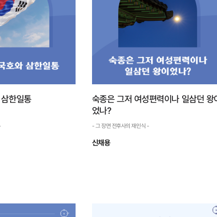
 삼한일통
숙종은 그저 여성편력이나 일삼던 왕
었나?
-
- 그 장면 전후사의 재인식 -
신채용
국호와 삼한일통
숙종은 그저 여성편력이나 일
삼던 왕이었나?