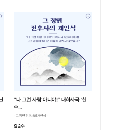
여성의 이야기를 듣다, 서오
릉과 소령원
- 그 장면 전후사의 재인식 -
서오릉과 소령원을 살펴보면 왕실을 바라보
는 시선에 약간의 변화가 일어난다. 왕을 중심으
로 살펴볼 때 여러 사람 중 하나였던 왕비, 후궁,
그리고 왕의 생모가 살아낸 치열한 삶이 눈에 들
어오는 것이다. 왕실의 치열한 왕위 다툼 속에 자
신의 아...
자세히 보기
닌
“나 그런 사람 아니야!” 대하사극 '천
추...
- 그 장면 전후사의 재인식 -
길승수