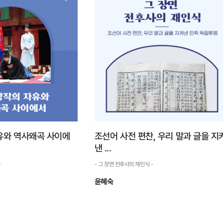
 재인식 -
- 그 장면 전후사의 재인식 -
식이 사용한 삼국이라는 표
숙종은 1661년(현종 2) 현종과 명성왕후의 유
대신한 것이라는 사실. 9세기
일한 아들로 태어났고, 1667년(현종 8) 7살의
는 문장가 최치원은 당나라
나이로 세자에 책봉되었다. 3년 뒤에 동갑내기
글에서 “삼한이 곧 삼국이며
서인 가문의 김만기의 딸 광산김씨(光山金氏:
은 백제, 진한은 신라”라 말
후일 인경왕후)가 세자빈으로 간택되었다. 세자
빈 간택은 당연 국...
자세히 보기
자세히 보기
유와 역사왜곡 사이에
조선어 사전 편찬, 우리 말과 글을 지
낸 ...
-
- 그 장면 전후사의 재인식 -
윤혜숙