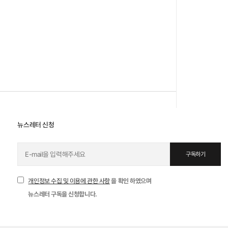
“나 그런 사람 아니야!” 대하
사극 '천추...
- 그 장면 전후사의 재인식 -
'천추태후' 제작진들은 사료를 상당히 수집해
서 극에 반영했다. 전투 장면에도 많은 공을 들인
것이 눈에 띈다. (중략) 그럼에도 역사 왜곡 논란
에 시달린 것은, 고려-거란 전쟁 시기를 다룸에
뉴스레터 신청
도 역사적으로 별 관계 없는 천추태후를 주인공
으로 한 ...
구독하기
자세히 보기
개인정보 수집 및 이용에 관한 사항
을 확인 하였으며
뉴스레터 구독을 신청합니다.