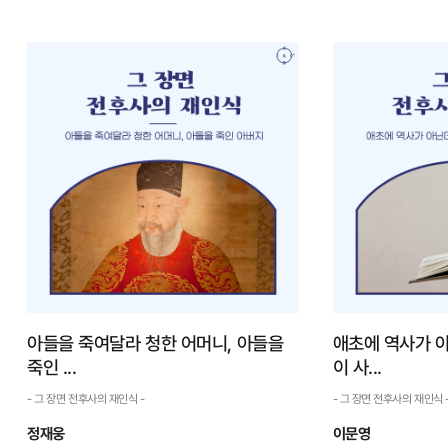
우리는 어떤 영화관에 갈까
사극, 창작
요?
곡 사이에
- 그 장면 전후사의 재인식 -
- 그 장면 전후사의
영화를 즐겨 보는 사람들을 ‘애활가’라고 불
학술적인 영역에서
렀으며, 이들은 남녀가 구분된 자리에 앉았다. 애
을 부여하는 것이 
활가들은 새로운 영화가 나오면 적잖은 상영비
이용하여 작가의 '
를 물고서라도 극장으로 모였다. 영화배우가 되
텐츠인 사극에게 '무
고 싶었으나 꿈을 이루지 못한 젊은이가 한강에
요구하는 건 애초에 
뛰어내리려...
기록도 ...
자세히 보기
아들을 죽여달라 청한 어머니, 아들을
애초에 역사가 
죽인 ...
이 사...
- 그 장면 전후사의 재인식 -
- 그 장면 전후사의 재인식 
정재웅
이문영