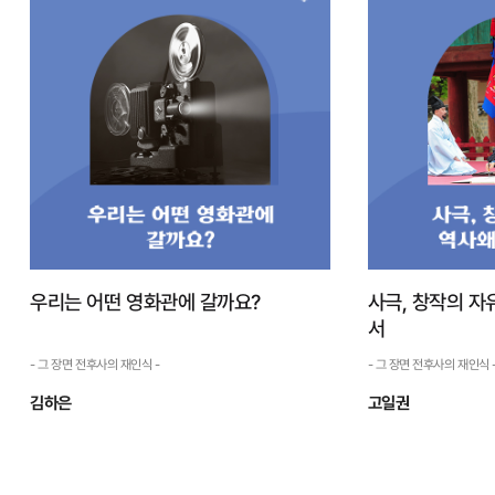
- 그 장면 전후사의 재인식 -
- 그 장면 전후사의
영화 <1987>을 보고 관련한 여러 자료를
그런데 당시 김부
살펴보면서 나 역시 멀게만 느껴졌던 역사적 순
현도 사실 삼한을 
간의 끝자락을 밟고 성장했음을 깨닫는다. 과거
통일신라를 대표하
와 현재를 잇고 미래로 이어지는 역사를 느끼는
태사시중께 올리는 
순간이랄까. 한 칼럼에서는 영화 <1987>이 지
마한은 고구려, 변한
나치게 선악 구...
한 적이 있었...
자세히 보기
우리는 어떤 영화관에 갈까요?
사극, 창작의 자
서
- 그 장면 전후사의 재인식 -
- 그 장면 전후사의 재인식 
김하은
고일권