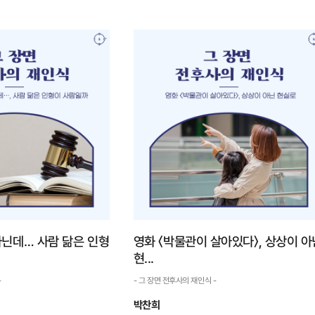
의 자유와 역사왜
조선어 사전 편찬, 우리 말과
서
글을 지켜낸 ...
 재인식 -
- 그 장면 전후사의 재인식 -
도 역사에 완벽한 객관성
표준어 사정 작업은 같은 뜻의 말이 지역마다
불가능할진데 역사의 편린을
다르기 때문에 서로 뜻이 통하지 않아 겪는 곤란
주관성'을 가지고 창작하는 콘
과 불편을 줄이기 위해 표준이 될 울림말을 정하
결한 객관성'과 ‘국민계몽’을
는 일이다. 당연히 수십 개의 같은 뜻을 가진 말
무리일 수도 있다. 즉, 역사
중에 표준어가 될 하나를 정하는 것은 결코 쉬운
일이 ...
자세히 보기
자세히 보기
아닌데… 사람 닮은 인형
영화 〈박물관이 살아있다〉, 상상이 아
현...
-
- 그 장면 전후사의 재인식 -
박찬희