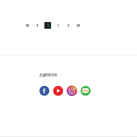
맨처음
이전
1
2
다음
맨끝
가 아닌데… 사람
영화 〈박물관이 살아있다〉, 상
사...
상이 아닌 현...
 재인식 -
- 그 장면 전후사의 재인식 -
하는 것은 애초에 ‘역사
전시는 오래된 미래다. 요즘은 박물관에 가지
에 주의해야 한다. 유사역사가
않아도 누구나 손쉽게 유물을 검색해볼 수 있다.
역사학자와 어울림으로써 자신
시간과 공간의 제약 없이 자유롭게 접근할 수 있
의 한 분야인 것처럼 보이게
다는 점에서 중요한 변화다. 그런데 이 일에 고무
소셜미디어
이 속임수에 빠져들어서는 안
된 어떤 사람들은 앞으로 박물관에 갈 필요가 없
는 시...
자세히 보기
자세히 보기