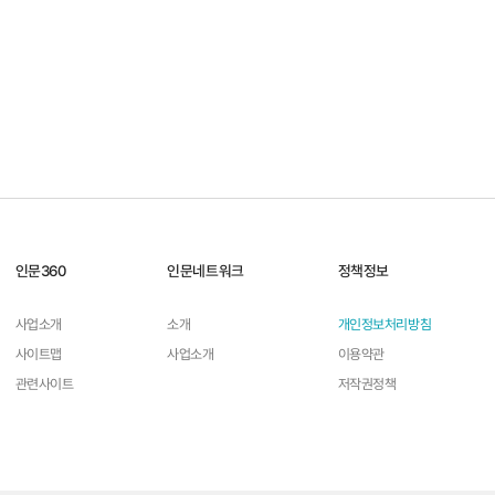
아들을 죽여달라 청한 어머
애초에 역사
니, 아들을 죽인 ...
닮은 인형이 
- 그 장면 전후사의 재인식 -
- 그 장면 전후사의
즉위와 통치 과정을 생각하면, 영조가 세자에
부정론자들이 주장
게 보여준 압박과 신경질적인 반응을 이해할 수
학’이 아니라는 점
있다. 유학의 윤리와 신임의리로 무장한 노론을
들은 지속적으로 
억누르며 통치하기 위해서는 왕 본인이 최고의
들의 주장이 역사학
인문360
인문네트워크
정책정보
유학자가 되어야 한다. 평생 공부를 즐긴 영조 본
하고자 노력한다. 
인은 그것...
된다. 이들...
사업소개
소개
개인정보처리방침
자세히 보기
사이트맵
사업소개
이용약관
관련사이트
저작권정책