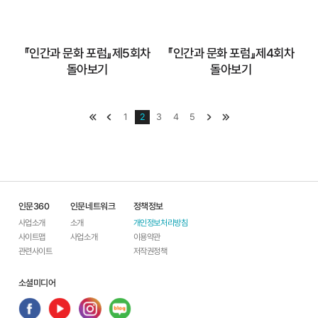
자세히 보기
자세히 보기
『인간과 문화 포럼』제5회차
『인간과 문화 포럼』제4회차
돌아보기
돌아보기
맴처음
이전
1
2
3
4
5
다음
맨끝
『인간과 문화 포럼』
『인간과 문화 포럼』
제5회차 돌아보기
제4회차 돌아보기
인문360
인문네트워크
정책정보
사업소개
소개
개인정보처리방침
사이트맵
사업소개
이용약관
관련사이트
저작권정책
자세히 보기
자세히 보기
소셜미디어