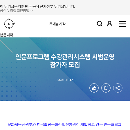
본문 바로가기
주메뉴 바로가기
이 누리집은 대한민국 공식 전자정부 누리집입니다.
공식 누리집 확인방법
로그인
주메뉴 시작
검색
사
본문 시작
인문프로그램 수강관리시스템 시범운영
참가자 모집
2021-11-17
공유
좋아요
북마크
문화체육관광부와 한국출판문화산업진흥원이 개발하고 있는 인문프로그