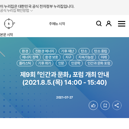
본문 바로가기
주메뉴 바로가기
이 누리집은 대한민국 공식 전자정부 누리집입니다.
공식 누리집 확인방법
로그인
주메뉴 시작
검색
사
본문 시작
환경
친환경 에너지
기후 재난
탄소
탄소 중립
에너지 정책
환경 보호
지구
지속가능성
미래
플라스틱
기후 위기
인문
인문학
인간과 문화 포럼
제9회 「인간과 문화」 포럼 개최 안내
(2021.8.5.(목) 14:00 - 15:40)
2021-07-27
공유
좋아요
북마크