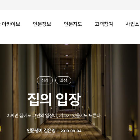
 아카이브
인문정보
인문지도
고객참여
사업소
심리
일상
집의 입장
어쩌면 집에도 그만의 입장이, 기호가 있을지도 모른다.
인문쟁이 김은영
2019-09-04