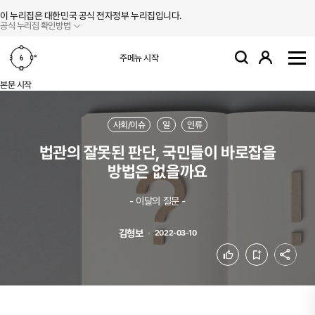
본문 바로가기
주메뉴 바로가기
이 누리집은 대한민국 공식 전자정부 누리집입니다.
공식 누리집 확인방법
로그인
주메뉴 시작
검색
사
본문 시작
사회/이슈
일
인류
법관의 잘못된 판단, 국민들이 바로잡을
방법은 없을까요
- 이달의 질문 -
김형보
2022-03-10
공유
좋아요
북마크