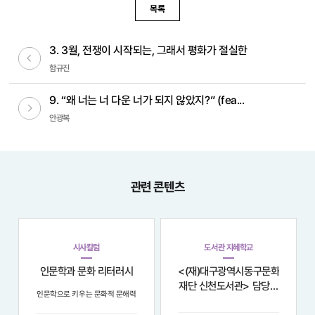
목록
3. 3월, 전쟁이 시작되는, 그래서 평화가 절실한
이전글
함규진
9. “왜 너는 너 다운 너가 되지 않았지?” (fea...
다음글
안광복
관련 콘텐츠
시사칼럼
도서관 지혜학교
인문학과 문화 리터러시
<(재)대구광역시동구문화
재단 신천도서관> 담당자
인문학으로 키우는 문화적 문해력
인터뷰