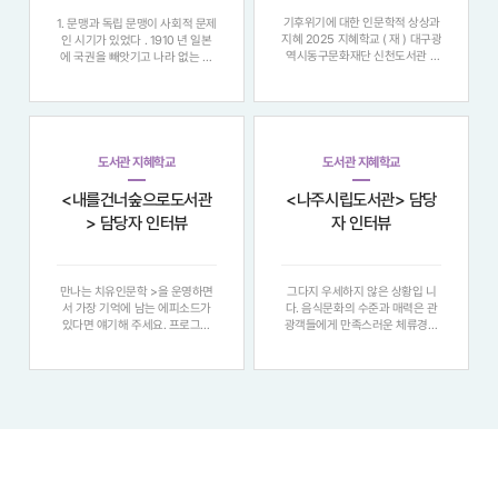
기후위기에 대한 인문학적 상상과
1. 문맹과 독립 문맹이 사회적 문제
지혜 2025 지혜학교 ( 재 ) 대구광
인 시기가 있었다 . 1910 년 일본
역시동구문화재단 신천도서관 >
에 국권을 빼앗기고 나라 없는 국
담당자 인터뷰 ▶ 프로그램 소개
민으로 살아가던 시기 , 나라를 되
대규모 산불이 피해를 남긴 대한민
찾기 위해서는 무엇보다 국민이 읽
국의 현실과 관련해서 기후변화로
고 쓸 줄 앎으로써 상호 간에...작
인한 산불 발생의 심각성에 대해
용했다 . 애국계몽운동은 이러한
인식하고 , 서양 문화 콘텐츠를 통
자각에서 비롯된 독립운동의 한 방
해 기후위
법이었다
도서관 지혜학교
도서관 지혜학교
<내를건너숲으로도서관
<나주시립도서관> 담당
> 담당자 인터뷰
자 인터뷰
만나는 치유인문학 >을 운영하면
그다지 우세하지 않은 상황입 니
서 가장 기억에 남는 에피소드가
다. 음식문화의 수준과 매력은 관
있다면 얘기해 주세요. 프로그램
광객들에게 만족스러운 체류경험
종료 후 , 이용자분들께서 “ 요즘
을 주는 데 중요한 몇 가지 요인 중
힘든 일이 많아 우울했는데 , 드라
하나일 것입니다 . 이런 차원에서
마와 대사를 통해 내 상황을 객관
이번 지혜학교 프로그램에서는 전
적으로 보고 크게 위로 받았다 .”, “
반적인 전라도의 음식문화와 그 중
인물들의 갈등과 고민이 내 이야기
에서 맛있는 전라도음식의 대표라
같아
고 할 수 있는