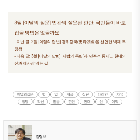
3월 [이달의 질문] 법관의 잘못된 판단, 국민들이 바로
잡을 방법은 없을까요
- 지난 글:
2월 [이달의 답변] 갱위강국(更爲强國)을 선언한 백제 무
령왕
- 다음 글:
3월 [이달의 답변] ‘사법의 독립’과 ‘민주적 통제’... 현대의
신과 제사장 막는 길
이달의질문
법
일
계급
집단
대리인
자유
정당
확신
믿음
판단
현대
신
이익
김형보