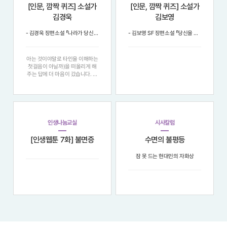
[인문, 깜짝 퀴즈] 소설가
[인문, 깜짝 퀴즈] 소설가
김경욱
김보영
- 김경욱 장편소설 『나라가 당신 것이니』중에서 -
- 김보영 SF 장편소설 『당신을 기다리고 있어』 중에서 -
아는 것이야말로 타인을 이해하는
첫걸음이 아닐까)을 떠올리게 해
주는 답에 더 마음이 갔습니다. 참
여해주신 모든 분들께 다시 한 번
감사드립니다. 여러분 모두의 건승
을 기원합니다. 김경욱 드림 [인문,
깜짝 퀴즈] 소설가 김경욱 - 지난
글: [인문, 깜짝 퀴즈] 소설가 김보
영
인생나눔교실
시사칼럼
[인생웹툰 7화] 불면증
수면의 불평등
잠 못 드는 현대인의 자화상