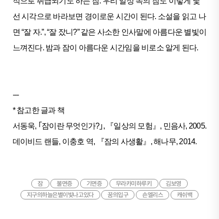
적으로 취급되기도 하는 잠. 우리 일상 속의 잠도 이렇게 낯
선 시각으로 바라보면 경이로운 시간이 된다. 소설을 읽고 나
면 “잘 자.”, “잘 잤니?” 같은 사소한 인사말에 아름다운 별빛이
느껴진다. 밤과 잠이 아름다운 시간임을 비로소 알게 된다.
---
* 참고한 글과 책
서동욱, ｢잠이란 무엇인가?｣, 『일상의 모험』, 민음사, 2005.
데이비드 랜들, 이충호 역, 『잠의 사생활』, 해나무, 2014.
잠
불면증
기면증
무라카미하루키
김보영
지구의하늘은별이빛나고있다
꿈의입구
숀엘리스
캐쉬백