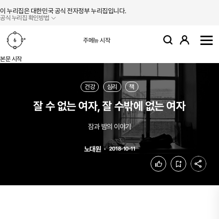
본문 바로가기
주메뉴 바로가기
이 누리집은 대한민국 공식 전자정부 누리집입니다.
공식 누리집 확인방법
로그인
주메뉴 시작
검색
사
본문 시작
건강
심리
책
잘 수 없는 여자, 잘 수밖에 없는 여자
잠과 밤의 이야기
노대원
2018-10-11
공유
좋아요
북마크