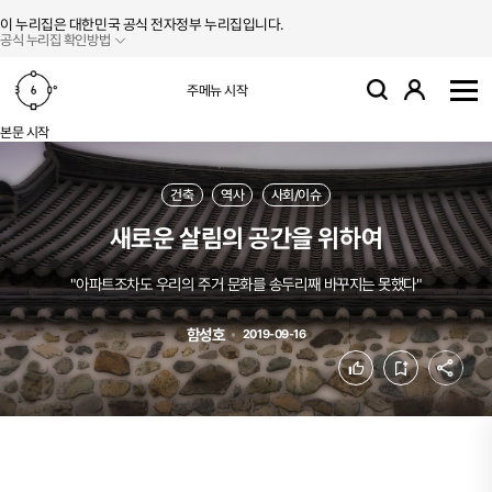
본문 바로가기
주메뉴 바로가기
이 누리집은 대한민국 공식 전자정부 누리집입니다.
공식 누리집 확인방법
로그인
주메뉴 시작
검색
사
본문 시작
건축
역사
사회/이슈
새로운 살림의 공간을 위하여
"아파트조차도 우리의 주거 문화를 송두리째 바꾸지는 못했다"
함성호
2019-09-16
공유
좋아요
북마크