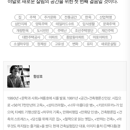
야말로 새로운 살림의 공간을 위한 첫 번째 걸음일 것이다.
집
주택
주거문화
전통공간
한옥
산업혁명
삼칸지제
양옥주택
테일러드수트
입식생활
문화주택
개량한옥
도시빈민
주택난
조선주택영단
재건주택
대한주택공사
아파트
종암동아파트
마포아파트
소셜하우징
정체성
고유성
변화
유지
새로운살림
함성호
1990년 <문학과 사회>여름호에 시를 발표. 1991년 <공간>건축평론신인상. 시집으
로 <56억 7천만년의 고독>, <성타즈마할>, <너무 아름다운 병>, <키르티무카>가 있
으며, 티베트 기행산문집 <허무의 기록>, 만화비평집 <만화당 인생>, 건축평론집 <건
축의 스트레스>, <당신을 위해 지은 집>, <철학으로 읽는 옛집>, <반하는 건축>, <아
무것도 하지않는 즐거움>을 썼다. 현재 건축실험집단
대표. 이미지 출처 ⓒ백다흠(경