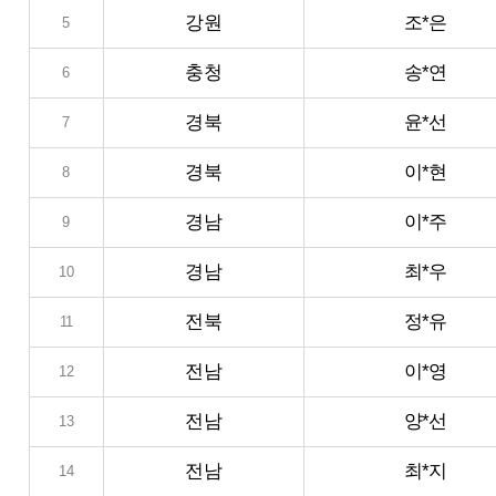
강원
조*은
5
충청
송*연
6
경북
윤*선
7
경북
이*현
8
경남
이*주
9
경남
최*우
10
전북
정*유
11
전남
이*영
12
전남
양*선
13
전남
최*지
14