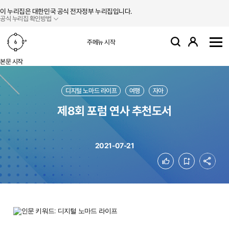
본문 바로가기
주메뉴 바로가기
이 누리집은 대한민국 공식 전자정부 누리집입니다.
공식 누리집 확인방법
로그인
주메뉴 시작
검색
사
본문 시작
디지털 노마드 라이프
여행
자아
제8회 포럼 연사 추천도서
2021-07-21
공유
좋아요
북마크