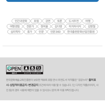
인간과문화
포럼
강연
토론
도서추천
여행
여행경험
전문가
정여울
김다영
히치하이커
김명철
심리학자
휴가
인문
인문360
한국출판문화산업진흥원
출처표
한국문화예술교육진흥원이 보유한 '제8회 포럼 연사 추천도서' 저작물은 "공공누리"
시-상업적이용금지-변경금지
조건에 따라 이용 할 수 있습니다. 단, 디자인 작품(이미지, 사
진 등)의 경우 사용에 제한이 있을 수 있사오니 문의 후 이용 부탁드립니다.