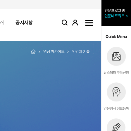
인문프로그램
인문네트워크
개
공지사항
로그인
사이트맵
검색
Quick Menu
영상 아카이브
인간과 기술
뉴스레터 구독신청
인문행사 정보등록