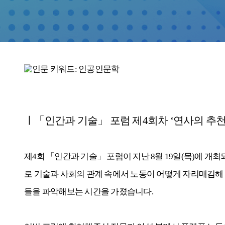
ㅣ「
인간과 기술
」
포럼 제
4
회차
‘
연사의 추
제
4
회
「
인간과 기술
」
포럼이 지난
8
월
19
일
(
목
)
에 개최
로 기술과 사회의 관계 속에서 노동이 어떻게 자리매김해
들을 파악해보는 시간을 가졌습니다
.