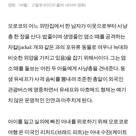
영화 〈바벨〉 스틸컷 (이미지 출처: 네이버 영화)
모로코의 어느 외딴집에서 한 남자가 이웃으로부터 사냥
총 한 정을 산다. 밥줄이며 생명줄인 염소 떼를 공격하는
자칼(jackal: 개와 같은 과의 포유류 동물로 여우나 늑대와
비슷한 외양을 가지고 있음)을 잡기 위해서이다. 그는 염
소 떼를 돌보는 어린 두 아들에게 사냥총을 건네준다. 동
생 유세프가 사격 솜씨를 뽐내려 조준한 총알이 외국인
관광버스에 명중하면서 유세프와 아흐메드 형제는 예기
치 않은 운명적인 인연과 마주치게 된다.
아이를 잃고 실의에 빠진 아내를 위로하기 위해 모로코로
여행 온 미국인 리처드(브래드 피트)는 아내 수잔(케이트