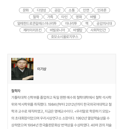
문화
다양성
공감
소통
인연
인과론
철학
가족
타인
영화
바벨
알레한드로콘갈레스이냐리투
이냐리투
책
공감의시대
제러미리프킨
바빌로니아
바벨탑
사회적인간
호모소시올로지쿠스
이기상
철학자
가톨릭대학 신학부를 졸업하고 독일 뮌헨 예수회 철학대학에서 철학 석사학
위와 박사학위를 취득했다. 1984년부터 2012년까지 한국외국어대학교 철
학과 교수로 재직하였고, 지금은 명예교수이다. <우리말로 학문하기 모임>
의 초대회장이었으며 우리사상연구소 소장이다. 1992년 열암학술상을 수
상하였으며 1994년 한국출판문화상 번역상을 수상하였다. 40여 권의 저술