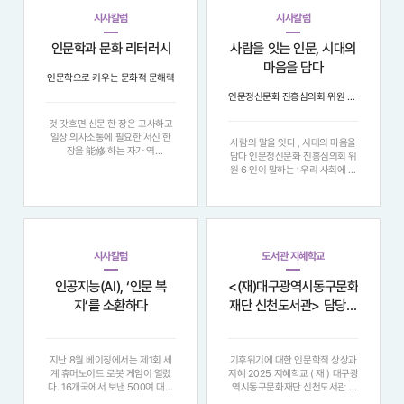
시사칼럼
시사칼럼
인문학과 문화 리터러시
사람을 잇는 인문, 시대의
마음을 담다
인문학으로 키우는 문화적 문해력
인문정신문화 진흥심의회 위원 6인이 말하는 ‘우리 사회에 인문이 필요한 이유’
것 갓흐면 신문 한 장은 고사하고
일상 의사소통에 필요한 서신 한
사람의 말을 잇다 , 시대의 마음을
장을 能修 하는 자가 역
담다 인문정신문화 진흥심의회 위
시...iteracy) 를 “ 자신이 속해 사
원 6 인이 말하는 ‘ 우리 사회에 인
는 사회 속에서 문화를 이해하고
문이 필요한 이유 ’ "정보의 홍수
정치 , 경제 , 사회 또는...인식하고
속에서 우리는 다시 질문한다 . 지
그 차이를 소통으로 조율하며 , 공
식을 넘어 , 어떻게 사람에게 닿을
감대 속에서 더 살기 좋은 사회를
것인가 . 여섯 명의 인문학자는 각
만들어가기 위함
자의 현장에서 ‘ 말 ’, ‘ 마음 ’,
시사칼럼
도서관 지혜학교
인공지능(AI), ‘인문 복
<(재)대구광역시동구문화
지’를 소환하다
재단 신천도서관> 담당자
인터뷰
지난 8월 베이징에서는 제1회 세
기후위기에 대한 인문학적 상상과
계 휴머노이드 로봇 게임이 열렸
지혜 2025 지혜학교 ( 재 ) 대구광
다. 16개국에서 보낸 500여 대의
역시동구문화재단 신천도서관 >
휴머노이드가 참가해 청소, 빨래
담당자 인터뷰 ▶ 프로그램 소개