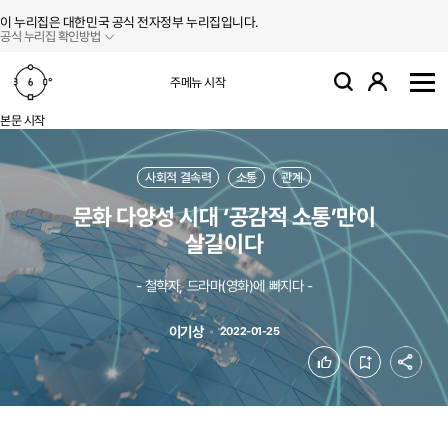
본문 바로가기
주메뉴 바로가기
이 누리집은 대한민국 공식 전자정부 누리집입니다.
공식 누리집 확인방법
로그인
주메뉴 시작
검색
사
본문 시작
사회적 결속력
소통
관계
문화 다양성 시대 ‘공감적 소통’만이
살길이다
- 철학자, 드라마(영화)에 빠지다 -
이기상
2022-01-25
공유
좋아요
북마크