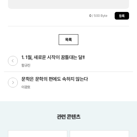
0
/ 500 Byte
등록
목록
1. 1월, 새로운 시작이 꿈틀대는 달!!
이전글
함규진
문학은 문학의 편에도 속하지 않는다
다음글
이광호
관련 콘텐츠