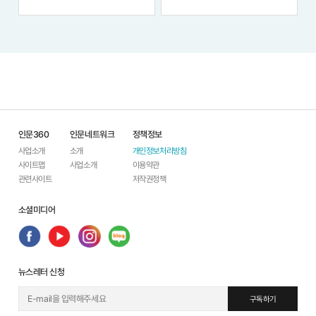
개기, 축구, 킥복싱 등을 선보이며
대규모 산불이 피해를 남긴 대한민
현 단계 휴머노이드의 발전을 과시
국의 현실과 관련해서 기후변화로
했다. 물론 한계도 적잖이 드러났
인한 산불 발생의 심각성에 대해
다. 그러나 휴머노이드의 시대가
인식하고 , 서양 문화 콘텐츠를 통
멀지 않았음은 충
해...
인문360
인문네트워크
정책정보
사업소개
소개
개인정보처리방침
사이트맵
사업소개
이용약관
관련사이트
저작권정책
소셜미디어
뉴스레터 신청
구독하기