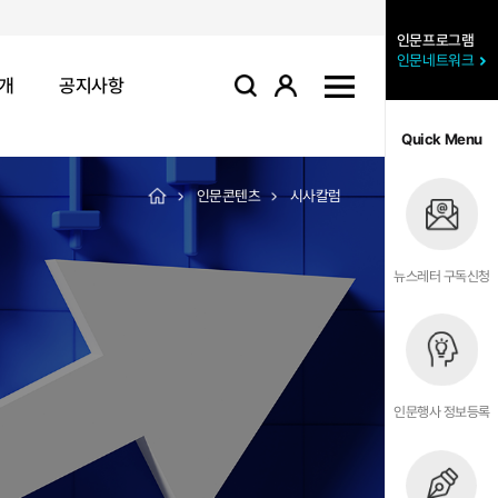
인문프로그램
인문네트워크
개
공지사항
로그인
사이트맵
검색
Quick Menu
인문콘텐츠
시사칼럼
뉴스레터 구독신청
인문행사 정보등록