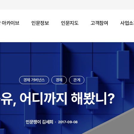
 아카이브
인문정보
인문지도
고객참여
사업소
경제 거버넌스
경제
관계
유, 어디까지 해봤니?
인문쟁이 김세희
2017-09-08