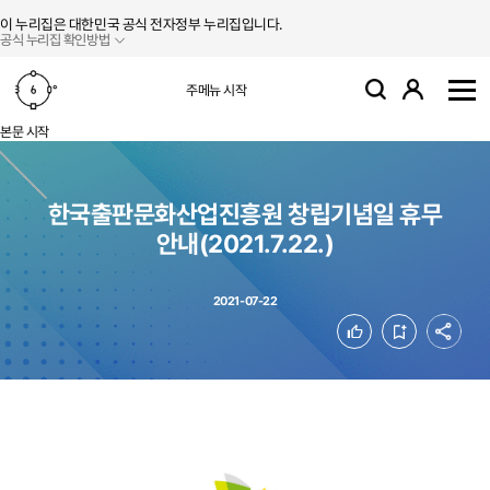
본문 바로가기
주메뉴 바로가기
이 누리집은 대한민국 공식 전자정부 누리집입니다.
공식 누리집 확인방법
로그인
주메뉴 시작
검색
사
본문 시작
한국출판문화산업진흥원 창립기념일 휴무
안내(2021.7.22.)
2021-07-22
공유
좋아요
북마크