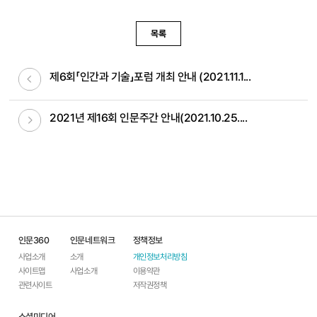
목록
이전글
제6회「인간과 기술」포럼 개최 안내 (2021.11.1...
다음글
2021년 제16회 인문주간 안내(2021.10.25....
인문360
인문네트워크
정책정보
사업소개
소개
개인정보처리방침
사이트맵
사업소개
이용약관
관련사이트
저작권정책
소셜미디어