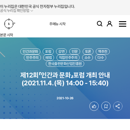
본문 바로가기
주메뉴 바로가기
이 누리집은 대한민국 공식 전자정부 누리집입니다.
공식 누리집 확인방법
로그인
주메뉴 시작
검색
사
본문 시작
인간과문화
포럼
강연
인문
토론
책추천
민주주의
떼법
직접민주주의
소수
다수
한국출판문화산업진흥원
제12회「인간과 문화」포럼 개최 안내
(2021.11.4.(목) 14:00 - 15:40)
2021-10-26
공유
좋아요
북마크