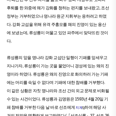
후퇴를 한 와중에 왜가 강화를 청하는 편지를 보내왔고, 조선
정부는 거부하였으나 명나라 원군 지휘부는 응하려고 하였
다. 강화 교섭을 위해 유격 주홍모를 왜의 진영이 있는 용산
에 보냈는데, 류성룡이 머물고 있던 파주에서 맞닥뜨린 것이
다.
류성룡의 앞을 명나라 강화 교섭단 일행이 기패를 앞세우고
지나가자, 류성룡이 가는 곳을 물었더니 경성에 있는 왜의 진
영이라 하였다. 류성룡은 왜의 진영으로 화의하러 가는 기패
에는 머리를 숙일 수 없다며 기패에 대한 참배를 거부했다.
이 같은 상황은 자칫 명나라와 조선 간의 외교 문제로 비화될
수 있는 사건이었다. 류성룡과 김명원은 1593년 4월 20일 기
패 참배를 거부한 다음 날 바로 선조에게
하여 해당 사
치계
5)
건의 전말을 명확하게 보고하였다.(『선조실록』37, 선조 26