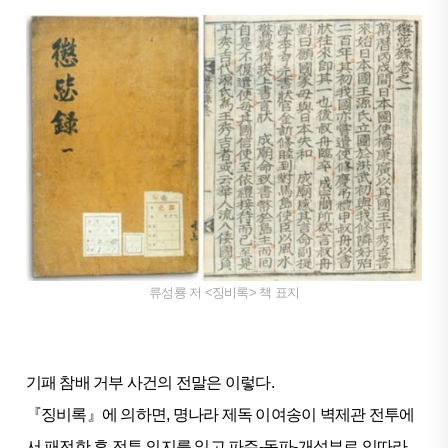
류성룡 저 <징비록> 책 표지
기패 참배 거부 사건의 전말은 이렇다.
『징비록』에 의하면, 명나라 제독 이여송이 벽제관 전투에
서 패전한 후 전투 의지를 잃고 파주-동파-개성부로 잇따라