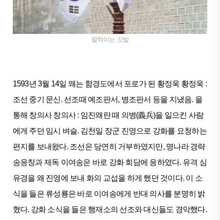
펄럭이는 깃발
1593년 3월 14일 왜는 함경도에서 포로가 된 황정욱 황정욱 :
조선 중기 문신. 선조때 예조판서, 병조판서 등을 지냈음. 을
통해 창의사 창의사 : 임진왜란 때 의병(義兵)을 일으킨 사람
에게 주던 임시 벼슬. 김천일 장군 진영으로 강화를 요청하는
편지를 보내왔다. 조선은 당연히 거부하였지만, 명나라 경략
송응창과 제독 이여송은 바로 강화 회담에 응하였다. 유격 심
유경을 왜 진영에 보내 화의 교섭을 하게 했던 것이다. 이 소
식을 들은 류성룡은 바로 이여송에게 반대 의사를 분명히 밝
혔다. 강화 소식을 들은 행재소의 선조와 대신들도 경악했다.