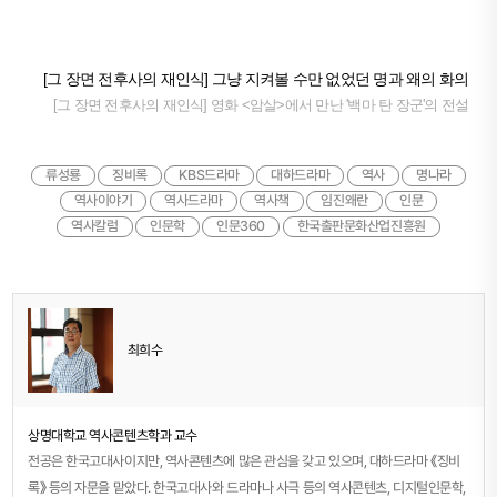
[그 장면 전후사의 재인식] 그냥 지켜볼 수만 없었던 명과 왜의 화의
[그 장면 전후사의 재인식] 영화 <암살>에서 만난 '백마 탄 장군'의 전설
류성룡
징비록
KBS드라마
대하드라마
역사
명나라
역사이야기
역사드라마
역사책
임진왜란
인문
역사칼럼
인문학
인문360
한국출판문화산업진흥원
최희수
상명대학교 역사콘텐츠학과 교수
전공은 한국고대사이지만, 역사콘텐츠에 많은 관심을 갖고 있으며, 대하드라마 《징비
록》 등의 자문을 맡았다. 한국고대사와 드라마나 사극 등의 역사콘텐츠, 디지털인문학,