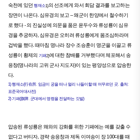
숙천에 있던
의 선조에게 와서 회담 결과를 보고하는
행재소
1)
장면이 나온다. 심유경의 보고 – 왜군이 한양에서 철수하기
로 했다 - 의 진실성에 의문을 품은 윤두수와 류성룡이 심유
경을 추궁하자, 심유경은 오히려 류성룡에게 몸조심하라며
겁박을 했다. 때마침 명나라 장수 조승훈이 명군을 이끌고 류
성룡이 황제의
에 대한 참배를 거부했다며 체포해서 송
기패
2)
응창(명나라의 고위 군사 지도자)이 있는 평양성으로 압송한
다.
1) 행재소(行在所. 임금이 궁을 떠나 멀리 나들이할 때 머무르던 곳. 출처:
표준국어대사전)
2) 기패(旗牌. 군대에서 명령을 전달하는 깃발)
압송된 류성룡은 왜와의 강화를 위한 기패에는 예를 갖출 수
없다고 버티자, 경략 송응창과 제독 이여송이 장 100대를 때