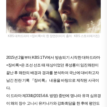
KBS 대하드라마 <징비록>의 한 장면(이미지 출처 : KBS 스토리매거진)
2015년 2월부터 KBS 1TV에서 방송되기 시작한 대하드라마
<징비록>은 조선 선조 때 재상이었던 류성룡이 임진왜란이
끝난 후 왜란의 배경과 경과를 분석하여 국난에 대비하고자
남긴 전란 기록 『징비록』 내용을 바탕으로 제작된 사극이
다.
이 드라마 제33회(2015.6.6. 방영) 중반에 명나라 유격 심유경
이 왜의 장수 고니시 유키나가와 강화회담을 한 후에 평안도