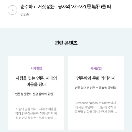
순수하고 거짓 없는...공자의 ‘사무사’(思無邪)를 떠...
다음글
임건순
관련 콘텐츠
시사칼럼
시사칼럼
사람을 잇는 인문, 시대의
인문학과 문화 리터러시
마음을 담다
인문학으로 키우는 문화적 문해력
인문정신문화 진흥심의회 위원 6인이 말하는 ‘우리 사회에 인문이 필요한 이유’
American Needs to Know 에서
제시한 개념이다 . 그는 미국의 교
사람의 말을 잇다 , 시대의 마음을
육개혁 방향을 제시하면서 미국 교
담다 인문정신문화 진흥심의회 위
육의 문제가 , 대학의 많은 학생들
원 6 인이 말하는 ‘ 우리 사회에 인
이 미국 역사나 사회에 대해 기본
문이 필요한 이유 ’ "정보의 홍수
적인 ( 공통적인 ) 배경 지식이 부
속에서 우리는 다시 질문한다 . 지
족해 글을 제대로 이해하지 못하는
식을 넘어 , 어떻게 사람에게 닿을