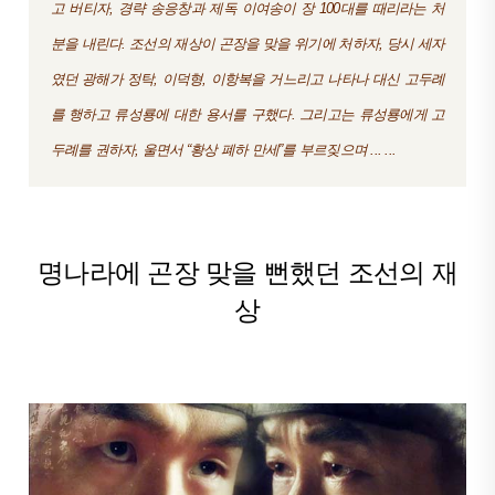
고 버티자, 경략 송응창과 제독 이여송이 장 100대를 때리라는 처
분을 내린다. 조선의 재상이 곤장을 맞을 위기에 처하자, 당시 세자
였던 광해가 정탁, 이덕형, 이항복을 거느리고 나타나 대신 고두례
를 행하고 류성룡에 대한 용서를 구했다. 그리고는 류성룡에게 고
두례를 권하자, 울면서 “황상 폐하 만세”를 부르짖으며 ... ...
명나라에 곤장 맞을 뻔했던 조선의 재
상