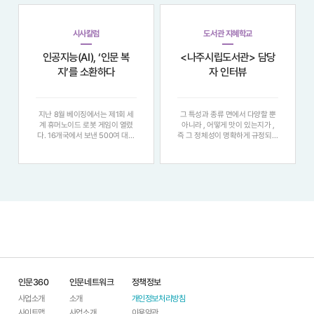
것과 관련된다고 분석하였다 . 이
것인가 . 여섯 명의 인문학자는 각
러한 진단에...
자의 현장에서 ‘ 말 ’, ‘ 마음 ’
시사칼럼
도서관 지혜학교
인공지능(AI), ‘인문 복
<나주시립도서관> 담당
지’를 소환하다
자 인터뷰
지난 8월 베이징에서는 제1회 세
그 특성과 종류 면에서 다양할 뿐
계 휴머노이드 로봇 게임이 열렸
아니라 , 어떻게 맛이 있는지가 ,
다. 16개국에서 보낸 500여 대의
즉 그 정체성이 명확하게 규정되지
휴머노이드가 참가해 청소, 빨래
않은 감이 있 습니다. 나주는 수천
개기, 축구, 킥복싱 등을 선보이며
년 역사 속에서 호남의 행정 , 문화
현 단계 휴머노이드의 발전을 과시
중심지로 문화 · 관광의 귀한 자산
했다. 물론 한계도 적잖이 드러났
들을 보유하고 있어 국내는 물론 ,
다. 그러나 휴머노이드의 시대가
해외로부터 오는 체류인구를 유치
멀지 않았음은 충
하기에
인문360
인문네트워크
정책정보
사업소개
소개
개인정보처리방침
사이트맵
사업소개
이용약관