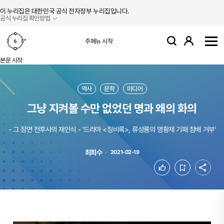
본문 바로가기
주메뉴 바로가기
이 누리집은 대한민국 공식 전자정부 누리집입니다.
공식 누리집 확인방법
로그인
주메뉴 시작
검색
사
본문 시작
역사
문학
미디어
그냥 지켜볼 수만 없었던 명과 왜의 화의
- 그 장면 전후사의 재인식 - '드라마 <징비록>, 류성룡의 명황제 기패 참배 거부'
최희수
2021-02-19
공유
좋아요
북마크