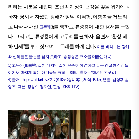
리라는 처분을 내린다. 조선의 재상이 곤장을 맞을 위기에 처
하자, 당시 세자였던 광해가 정탁, 이덕형, 이항복을 거느리
고 나타나 대신
를 행하고 류성룡에 대한 용서를 구했
고두례
3)
다. 그리고는 류성룡에게 고두례를 권하자, 울면서 “황상 폐
하 만세”를 부르짖으며 고두례를 하게 된다.
이를 바라보는 광해
와 신하들은 울분을 참지 못하고, 송응창은 조소를 머금는다.
4)
3) 고두례(叩頭禮. 절의 마지막 끝에 무수히 예경하고 싶은 간절한 심정을
여기서 마치게 되는 아쉬움을 표하는 예법. 출처:문화콘텐츠닷컴)
4) 출처 : https://url.kr/EsfZXD (KBS <징비록>, 제작: KBS, 연출: 김상휘·김
영조. 극본: 정형수·정지연, 편성: KBS 1TV)