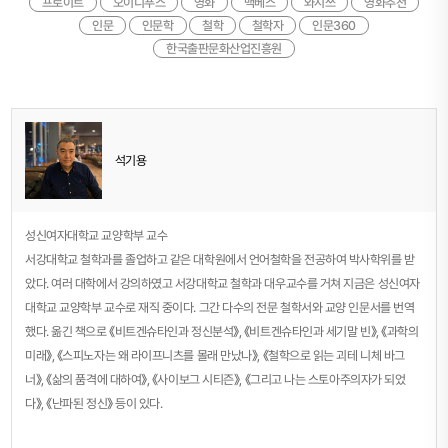
프로이트
오이디푸스
영화
맥베스
와시쓰
영화추천
인문
인문학
철학
철학자
인문360
한국출판문화산업진흥원
석기용
성신여자대학교 교양학부 교수
서강대학교 철학과를 졸업하고 같은 대학원에서 언어철학을 전공하여 박사학위를 받
았다. 여러 대학에서 강의하였고 서강대학교 철학과 대우교수를 거쳐 지금은 성신여자
대학교 교양학부 교수로 재직 중이다. 그간 다수의 전문 철학서와 교양 인문서를 번역
했다. 옮긴 책으로 《비트겐슈타인과 정신분석》, 《비트겐슈타인과 세기말 빈》, 《과학의
미래》, 《스피노자는 왜 라이프니츠를 몰래 만났나》, 《철학으로 읽는 괴테 니체 바그
너》, 《삶의 품격에 대하여》, 《사이보그 시티즌》, 《그리고 나는 스토아주의자가 되었
다》, 《난파된 정신》 등이 있다.