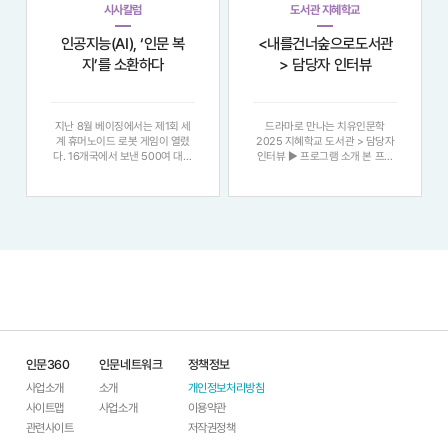
시사칼럼
도서관 지혜학교
인공지능(AI), ‘인문 복
<내를건너숲으로도서관
지’를 소환하다
> 담당자 인터뷰
지난 8월 베이징에서는 제1회 세
드라마로 만나는 치유인문학
계 휴머노이드 로봇 게임이 열렸
2025 지혜학교 도서관 > 담당자
다. 16개국에서 보낸 500여 대의
인터뷰 ▶ 프로그램 소개 본 프로
휴머노이드가 참가해 청소, 빨래
그램은 철학과 심리학이라는 다소
개기, 축구, 킥복싱 등을 선보이며
어렵고 무거운 인문학적 주제를 ,
현 단계 휴머노이드의 발전을 과시
대중성과 친근감이 넘치는 ‘ 드라
했다. 물론 한계도 적잖이 드러났
마 ’ 매체와 결합하여 접근성을 높
다. 그러나 휴머노이드의 시대가
이고 , 참여자들이 자연스러운 자
멀지 않았음은 충
기 성찰과 치
인문360
인문네트워크
정책정보
사업소개
소개
개인정보처리방침
사이트맵
사업소개
이용약관
관련사이트
저작권정책