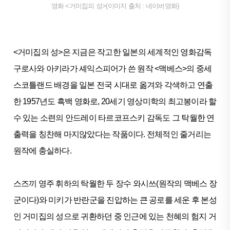
영화 <거미집의 성>(이미지 출처 : 네이버영화)
<거미집의 성>은 지금은 작고한 일본의 세계적인 영화감독
구로사와 아키라가 셰익스피어가 쓴 원작 <맥베스>의 중세
스코틀랜드 배경을 일본 전국 시대로 옮겨와 각색하고 연출
한 1957년도 흑백 영화로, 20세기 영상미학의 최고봉이라 할
수 있는 소련의 안드레이 타르코프스키 감독도 그 탁월한 연
출력을 칭찬해 마지않았다는 작품이다. 전체적인 줄거리는
원작에 충실하다.
스즈끼 영주 휘하의 탁월한 두 장수 와시쓰(원작의 맥베스 장
군이다)와 미키가 반란군을 진압하는 큰 공로를 세운 후 본성
인 거미집의 성으로 귀환하던 중 인근에 있는 천혜의 험지 거