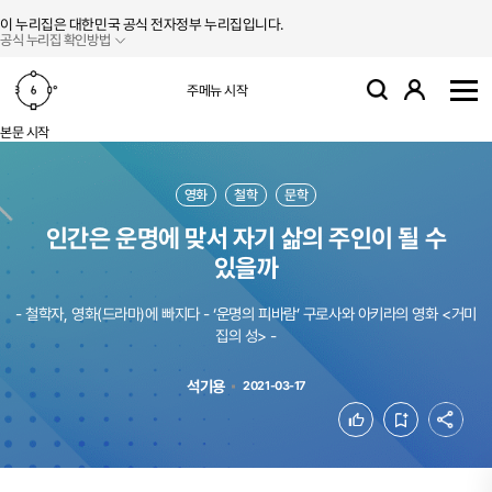
본문 바로가기
주메뉴 바로가기
이 누리집은 대한민국 공식 전자정부 누리집입니다.
공식 누리집 확인방법
로그인
주메뉴 시작
검색
사
본문 시작
영화
철학
문학
인간은 운명에 맞서 자기 삶의 주인이 될 수
있을까
- 철학자, 영화(드라마)에 빠지다 - ‘운명의 피바람’ 구로사와 아키라의 영화 <거미
집의 성> -
석기용
2021-03-17
공유
좋아요
북마크