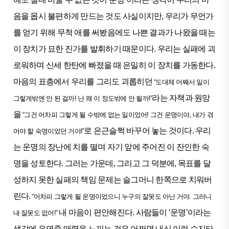
음을 몹시 불편하게 만드는 것도 사실이지만, 우리가 무언가
를 얻기 위해 무척 애를 써봤음에도 나쁜 결과가 나왔을 때는
이 장치가 묘한 진가를 발휘하기 때문이다. 우리는 실패에 괴
로워하며 신세 한탄에 빠졌을 때 은밀히 이 장치를 가동한다.
마음의 표층에서 우리를 그리도 괴롭히던
“도대체 어째서 일이
라는 자책과 원망
그렇게밖엔 안 된 걸까! 난 왜 이 정도밖에 안 될까!”
을
“그건 어차피 그렇게 될 수밖에 없는 일이었어! 그건 운명이야, 내가 겪
로 은근슬쩍 바꾸어 놓는 것이다. 우리
어야 할 숙명이었던 거야!”
는 운명의 장난에 치를 떨며 자기 앞에 주어진 이 잔인한 숙
명을 성토한다. 그러는 가운데, 그리고 그 덕분에, 목표를 달
성하지 못한 실패의 책임 문제는 슬그머니 한쪽으로 치워버
린다.
“어차피 그렇게 될 운명이었으니 누구의 잘못도 아닌 거야. 그러니
내 마음이 편안해진다. 사람들이 ‘운명’이라는
내 잘못도 없어!”
생각에 은연중 매력을 느끼는 것은 어쩌면 내심 이런 수지타