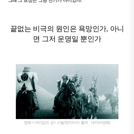
그때 그 표정은 그냥 연기가 아니었다.
끝없는 비극의 원인은 욕망인가, 아니
면 그저 운명일 뿐인가
영화 <거미집의 성> 스틸컷(이미지 출처 : 네이버영화)