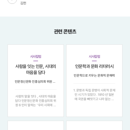
김헌
관련 콘텐츠
시사칼럼
시사칼럼
사람을 잇는 인문, 시대의
인문학과 문화 리터러시
마음을 담다
인문학으로 키우는 문화적 문해력
인문정신문화 진흥심의회 위원 6인이 말하는 ‘우리 사회에 인문이 필요한 이유’
1. 문맹과 독립 문맹이 사회적 문제
인 시기가 있었다 . 1910 년 일본
사람의 말을 잇다 , 시대의 마음을
에 국권을 빼앗기고 나라 없는 국
담다 인문정신문화 진흥심의회 위
민으로 살아가던 시기 , 나라를 되
원 6 인이 말하는 ‘ 우리 사회에 인
찾기 위해서는 무엇보다 국민이 읽
문이 필요한 이유 ’ "정보의 홍수
고 쓸 줄 앎으로써 상호 간에 계몽
속에서 우리는 다시 질문한다 . 지
하고 의식을 개화하는 노력이 필요
식을 넘어 , 어떻게 사람에게 닿을
했다 . 1922 년 1 월 5 일 자 동아
것인가 . 여섯 명의 인문학자는 각
일보
자의 현장에서 ‘ 말 ’, ‘ 마음 ’