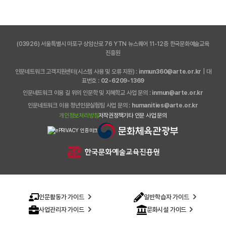
(03926) 서울특별시 마포구 상암산로 76 YTN 뉴스퀘어 11-12층 한국문화예술교육
진흥원
인문네트워크 고객지원센터(시스템 사용 및 오류 지원) :
inmun360@arte.or.kr
| 대
표번호 :
02-6209-1369
인문네트워크 이용 길 위의 인문학 및 지혜학교 사업 문의 :
inmun@arte.or.kr
인문네트워크 이용 청년인문실험팀 사업 문의 :
humanities@arte.or.kr
개인정보처리방침
저작권정책
기타 인문 사업 문의
인문활동가 가이드
일반학습자 가이드
사업관리자 가이드
문화시설 가이드