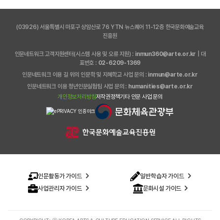
(03926) 서울특별시 마포구 상암산로 76 YTN 뉴스퀘어 11-12층 한국문화예술교육
진흥원
인문네트워크 고객지원센터(시스템 사용 및 오류 지원) :
inmun360@arte.or.kr
| 대
표번호 :
02-6209-1369
인문네트워크 이용 길 위의 인문학 및 지혜학교 사업 문의 :
inmun@arte.or.kr
인문네트워크 이용 청년인문실험팀 사업 문의 :
humanities@arte.or.kr
개인정보처리방침
저작권정책
기타 인문 사업 문의
인문활동가 가이드
일반학습자 가이드
사업관리자 가이드
문화시설 가이드