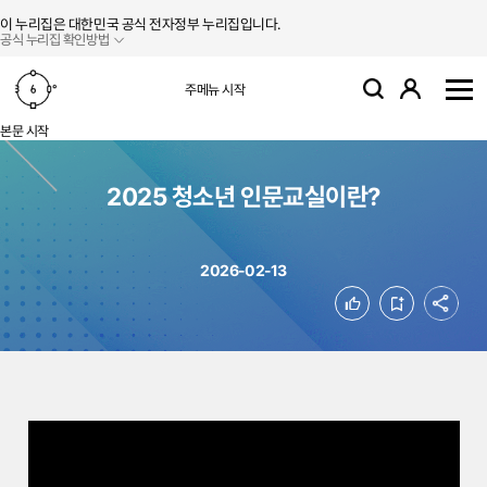
본문 바로가기
주메뉴 바로가기
이 누리집은 대한민국 공식 전자정부 누리집입니다.
공식 누리집 확인방법
로그인
주메뉴 시작
검색
사
본문 시작
2025 청소년 인문교실이란?
2026-02-13
공유
좋아요
북마크