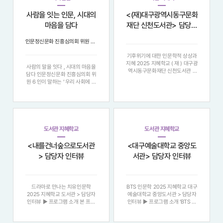
사람을 잇는 인문, 시대의
<(재)대구광역시동구문화
마음을 담다
재단 신천도서관> 담당자
인터뷰
인문정신문화 진흥심의회 위원 6인이 말하는 ‘우리 사회에 인문이 필요한 이유’
기후위기에 대한 인문학적 상상과
지혜 2025 지혜학교 ( 재 ) 대구광
사람의 말을 잇다 , 시대의 마음을
역시동구문화재단 신천도서관 >
담다 인문정신문화 진흥심의회 위
담당자 인터뷰 ▶ 프로그램 소개
원 6 인이 말하는 ‘ 우리 사회에 인
대규모 산불이 피해를 남긴 대한민
문이 필요한 이유 ’ "정보의 홍수
국의 현실과 관련해서 기후변화로
속에서 우리는 다시 질문한다 . 지
인한 산불 발생의 심각성에 대해
식을 넘어 , 어떻게 사람에게 닿을
인식하고 , 서양 문화 콘텐츠를 통
것인가 . 여섯 명의 인문학자는 각
해 기후위
자의 현장에서 ‘ 말 ’, ‘ 마음 ’
도서관 지혜학교
도서관 지혜학교
<내를건너숲으로도서관
<대구예술대학교 중앙도
> 담당자 인터뷰
서관> 담당자 인터뷰
드라마로 만나는 치유인문학
BTS 인문학 2025 지혜학교 대구
2025 지혜학교 도서관 > 담당자
예술대학교 중앙도서관 > 담당자
인터뷰 ▶ 프로그램 소개 본 프로
인터뷰 ▶ 프로그램 소개 ‘BTS 인
그램은 철학과 심리학이라는 다소
문학 ’ 은 경북 칠곡 · 대구 성인을
어렵고 무거운 인문학적 주제를 ,
대상으로 , 영화 (Screen) 로 사고