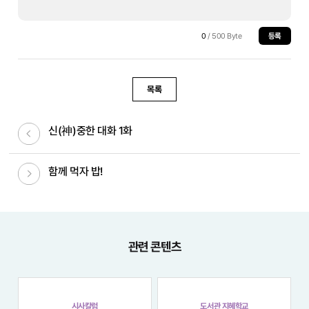
0
/ 500 Byte
등록
목록
이전글
신(神)중한 대화 1화
다음글
함께 먹자 밥!
관련 콘텐츠
시사칼럼
도서관 지혜학교