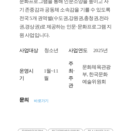
문화프로그램을 통해 인문소양을 높이고 자
기 존중감과 공동체 소속감을 기를 수 있도록
전국 5개 권역별(수도권,강원권,충청권,전라
권,경상권)로 제공하는 인문·문화프로그램 지
원 사업입니다.
사업대상
청소년
사업연도
2025년
주
문화체육관광
운영시
1월~11
최·
부, 한국문화
기
월
주
예술위원회
관
문의
바로가기