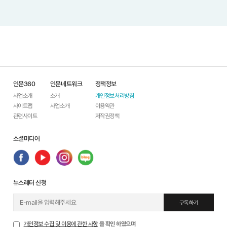
대중성과 친근감이 넘치는 ‘ 드라
(Think Big) 와 행동 (Behavior) 을
마 ’ 매체와 결합하여 접근성을 높
잇는 심화 인문 프로그램입니다 . ‘
이고 , 참여자들이 자연스러운 자
보기 질문 - 생각 변화 ’ 4
기 성찰과 치
인문360
인문네트워크
정책정보
사업소개
소개
개인정보처리방침
사이트맵
사업소개
이용약관
관련사이트
저작권정책
소셜미디어
뉴스레터 신청
구독하기
개인정보 수집 및 이용에 관한 사항
을 확인 하였으며