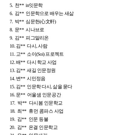
5.
천**
in잇문학
6.
김**
인문학으로 배우는 새삶
7.
박**
심문헌(心文軒)
8.
문**
시나브로
9.
김**
피그말리온
10.
김**
다시, 사람
11.
고**
소이(Soi) 프로젝트
12.
배**
다시 학교 사업
13.
김**
새길 인문정원
14.
변**
시민정음
15.
김**
인문학 다시, 삶을 묻다
16.
문**
어울샘 인문공간
1
7.
박**
다시봄 인문학교
18.
최**
휴먼 콤파스 사업
19.
김**
인문 등불
20.
김**
온결 인문학교