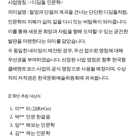
사업명칭 : <디딤돌 인문학>
의미설명 : 절망과 단절의 계곡을 건너는 단단한 디딤돌처럼,
인문학의 지혜가 삶의 길을 다시 잇는 버팀목이 되어줍니다.
이를 통해 새로운 희망과 자립을 향해 도약할 수 있는 굳건한
발판을 마련한다는 의미를 담았습니다.
※ 동일한 네이밍이 제안된 경우, 우선 접수된 명칭에 대해
우선권을 부여하였습니다. 선정된 사업 명칭은 향후 한국형
클레멘트코스 사업의 공식 명칭으로 사용될 예정이며, 수상
작의 저작권은 한국문화예술위원회에 귀속됩니다.
② 30인 추첨 대상자
1.
이**
리:고(Re:Go)
2.
박**
인문 한걸음
3.
임**
해보는 인문학
4.
김**
깨는 인문학