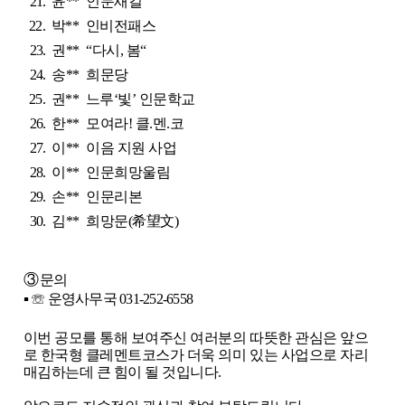
21.
윤**
인문새길
22.
박**
인비전패스
23.
권**
“다시, 봄“
24.
송**
희문당
25.
권**
느루‘빛’ 인문학교
26.
한**
모여라! 클.멘.코
27.
이**
이음 지원 사업
28.
이**
인문희망울림
29.
손**
인문리본
30.
김**
희망문(希望文)
③
문의
▪
☏ 운영사무국 031-252-6558
이번 공모를 통해 보여주신 여러분의 따뜻한 관심은 앞으
로 한국형 클레멘트코스가 더욱 의미 있는 사업으로 자리
매김하는데 큰 힘이 될 것입니다.