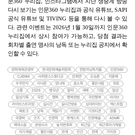
문
360
누리집
,
인스타그램에서 지난 생중계 방송
다시 보기는 인문
360
누리집과 공식 유튜브
, SAPI
공식 유튜브 및
TIVING
등을 통해 다시 볼 수 있
다
.
관련 이벤
트는
2026
년
1
월
30
일까지 인문
360
누리집에서 상시 참여가 가능하고
,
당첨
결과는
회차별 출연 명사의 낭독 또는 누리집 공지에서 확
인할 수 있다
.
문화체육관광부
한국문화예술위원회
한밤의낭독자들
인문360
CJENM
사피엔스스튜디오
안희연
오승훈
지웅배
우주먼지
이낙준
양나래
윤소희
좋은사람
위로
소통
2026
병오년
말띠
새해
다짐
일상
일상기록
국민
행복
행복한밤
국민행복
라이브
라이브스트리밍
실시간
실시간방송
심야라이브
텍스트힙
북토크
낭독
책읽기
이벤트
기프티콘
경품
국중박
굿즈
인문학
팟캐스트
인문예술
ASMR
백색소음
본방사수
놓치면후회
퇴근길
퇴근후자기계발
자기계발
좋은사람
관계
인간
관계
가치관