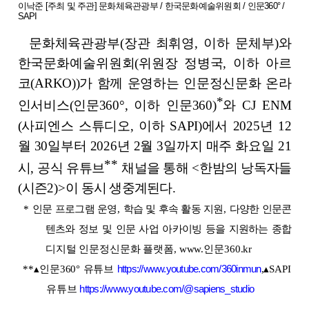
문화체육관광부
(
장관 최휘영
,
이하 문체부
)
와
한국문화예술위원회
(
위원장
정병국
,
이하 아르
코
(ARKO))
가 함께 운영하는 인문정신문화 온라
*
인서비스
(
인문
360
°
,
이하 인문
360)
와
CJ ENM
(
사피엔스 스튜디오
,
이하
SAPI)
에서
2025
년
12
월
30
일부터
2026
년
2
월
3
일까지 매주 화요일
21
**
시
,
공식 유튜브
채널을 통해
<
한밤의 낭독자들
(
시즌
2)>
이 동시 생중계된다
.
*
인문 프로그램 운영
,
학습 및 후속 활동 지원
,
다양한 인문콘
텐츠와 정보 및 인문 사업 아카이빙 등을 지원하는 종합
디지털 인문정신문화 플랫폼
, www.
인문
360.kr
*
*
▴
인문
360
°
유튜브
https://www.youtube.com/360inmun
,
▴
SAPI
유튜브
https://www.youtube.com/@sapiens_studio