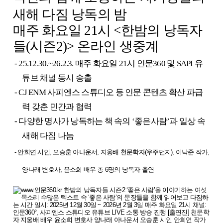
새해 다짐 낭독의 밤
매주 화요일
21
시
<
한밤의 낭독자
들(시즌2)
>
온라인 생중계
-
25.12.30.~26.2.3.
매주 화요일
21
시 인문
360
및
SAPI
유
튜브 채널 동시 송출
-
CJ ENM
사피엔스 스튜디오 등 인문 콘텐츠 확산 파급
력 갖춘 민간과 협력
-
다양한 명사가 낭독하는 책 속의
‘
좋은사람
’
과 일상 속
새해 다짐 나눔
- 안희연 시인, 오승훈 아나운서, 지웅배 천문학자(우주먼지), 이낙준 작가,
양나래 변호사, 윤소희 배우 총 6명의 낭독자 출연