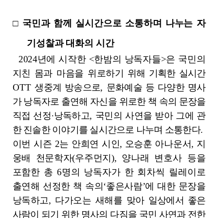
□
국민과 함께 실시간으로 소통하며 나누는 자
기성찰과 대화의 시간
2024
년에 시작한
<
한밤의 낭독자들
>
은 국민의
지친 몸과 마음을 위로하기
위해 기획한 실시간
OTT
생중계 방송으로
,
문화예술 등 다양한 명사
가 낭독자로 출연해 자신을 위로한 책 속의 문장을
직접 선정
·
낭독하고
,
국민의 사연을 받아 그에 관
한 진솔한 이야기를 실시간으로 나누며 소통한다
.
이번 시즌
2
는
안희연 시인
,
오승훈 아나운서
,
지
웅배 천문학자
(
우주먼지
),
양나래 변호사 등을
포함한 총
6
명의 낭독자가 한 회차씩 릴레이로
출연해
선정한 책 속의
‘
좋은사람
’
에 대한 문장을
낭독하고
,
다가오는 새해를 맞아
일상에서 좋은
사람이 되기 위한 명사의 다짐을 국민 사연과 전한