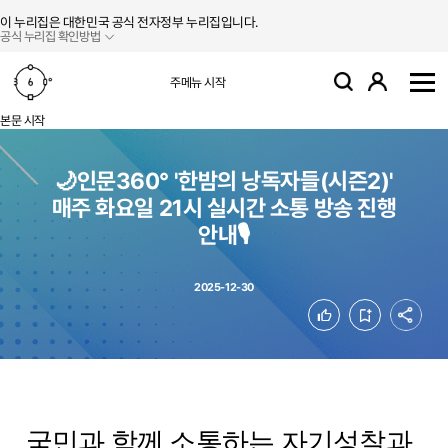
본문 바로가기
주메뉴 바로가기
이 누리집은 대한민국 공식 전자정부 누리집입니다.
공식 누리집 확인방법
로그인
주메뉴 시작
검색
사
본문 시작
🌙인문360° '한밤의 낭독자들(시즌2)'
매주 화요일 21시 실시간 소통 방송 진행
안내🎙️
2025-12-30
공유
좋아요
북마크
국민과 함께 소통하는 자기성찰과