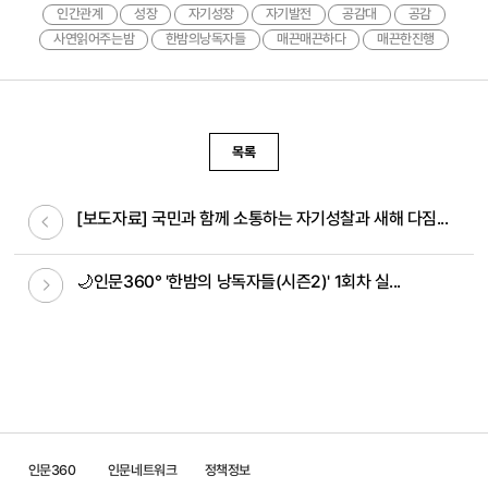
인간관계
성장
자기성장
자기발전
공감대
공감
사연읽어주는밤
한밤의낭독자들
매끈매끈하다
매끈한진행
목록
이전글
[보도자료] 국민과 함께 소통하는 자기성찰과 새해 다짐...
다음글
🌙인문360° '한밤의 낭독자들(시즌2)' 1회차 실...
인문360
인문네트워크
정책정보