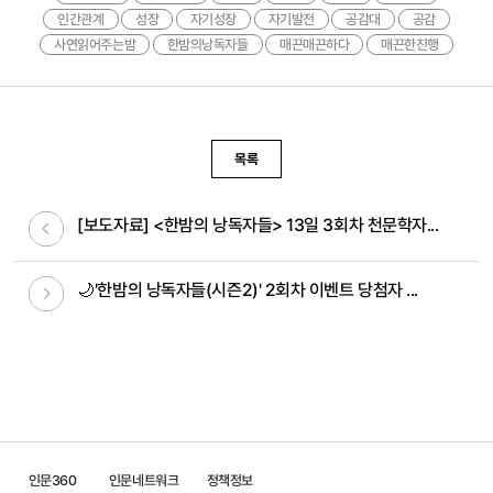
인간관계
성장
자기성장
자기발전
공감대
공감
사연읽어주는밤
한밤의낭독자들
매끈매끈하다
매끈한진행
목록
이전글
[보도자료] <한밤의 낭독자들> 13일 3회차 천문학자...
다음글
🌙'한밤의 낭독자들(시즌2)' 2회차 이벤트 당첨자 ...
인문360
인문네트워크
정책정보