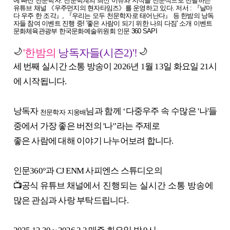
'한밤의
낭독자들(시즌2)'!
🌙
🌙
세 번째 실시간 소통 방송이
2026
년 1
월 13
일 화요일
21
시
에 시작됩니다
.
낭독자
님과 함께
‘
다중우주 속 수많은 '나'들
천문학자 지웅배
중에서 가장 좋은 버전의 '나'
’
라는 주제로
좋은 사람에 대해 이야기 나누어보려 합니다
.
인문
360°과 CJ ENM
사피엔스 스튜디오의
📺
공식 유튜브 채널
에서 진행되는 실시간 소통 방송에
많은 관심과 사랑 부탁드립니다
.