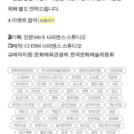
위해 별도 연락드립니다.
4. 이벤트 참여 |
바로가기
🎬
기획
:
인문
360 X
사피엔스 스튜디오
📺
제작
: CJ ENM
사피엔스 스튜디오
🤝
제작지원
:
문화체육관광부
,
한국문화예술위원회
문화체육관광부
한국문화예술위원회
한밤의낭독자들
인문360
CJENM
사피엔스스튜디오
안희연
오승훈
지웅배
우주먼지
이낙준
양나래
윤소희
좋은사람
위로
소통
2026
병오년
말띠
새해
다짐
일상
일상기록
국민
행복
행복한밤
국민행복
라이브
라이브스트리밍
실시간
실시간방송
심야라이브
텍스트힙
북토크
낭독
책읽기
이벤트
기프티콘
경품
국중박
굿즈
인문학
팟캐스트
인문예술
ASMR
백색소음
본방사수
놓치면후회
퇴근길
퇴근후자기계발
자기계발
좋은사람
관계
인간
관계
가치관