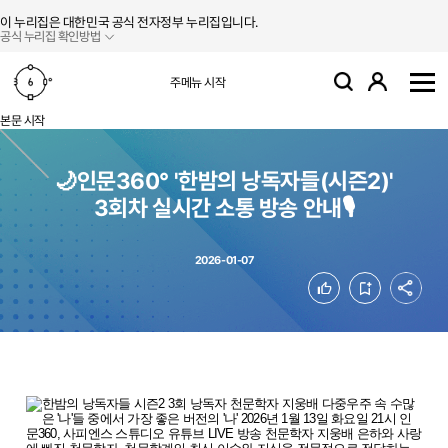
본문 바로가기
주메뉴 바로가기
이 누리집은 대한민국 공식 전자정부 누리집입니다.
공식 누리집 확인방법
로그인
주메뉴 시작
검색
사
본문 시작
🌙인문360° '한밤의 낭독자들(시즌2)'
3회차 실시간 소통 방송 안내🎙️
2026-01-07
공유
좋아요
북마크