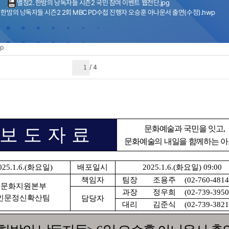
별첨2. 한밤의 낭독자들 시즌2 국민 참여 이벤트 웹전단.jpg
 한밤의 낭독자들 시즌2 2회 MBC PD수첩 진행자 오승훈 아나운서 출연(수정).hwp
p