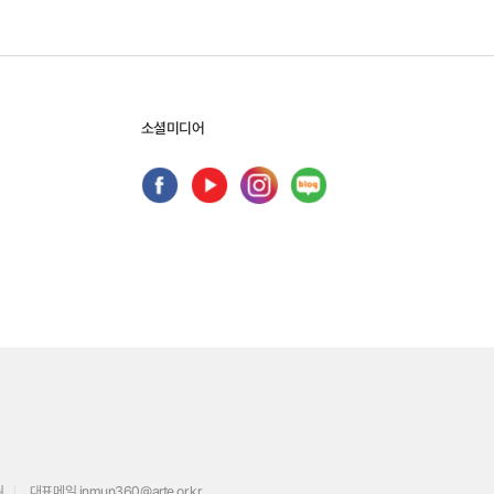
소셜미디어
원
대표메일
inmun360@arte.or.kr