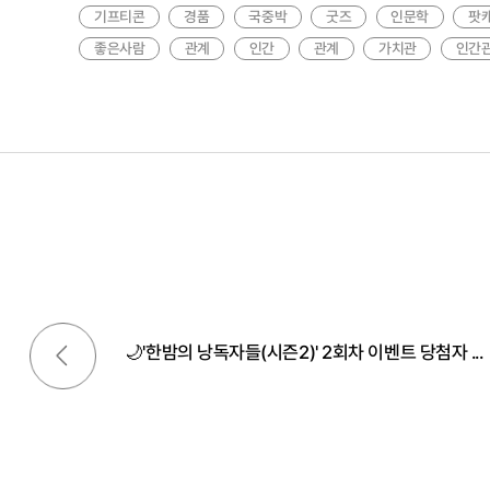
기프티콘
경품
국중박
굿즈
인문학
팟
좋은사람
관계
인간
관계
가치관
인간
이전글
🌙'한밤의 낭독자들(시즌2)' 2회차 이벤트 당첨자 ...