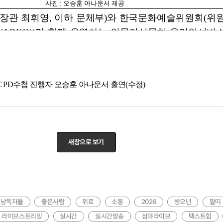
BC PD수첩 진행자 오승훈 아나운서 출연(수정)
 문화예술의 내일을 함께하는 아르코. 보도일시 2025.12.29.(월요일). 
 입사한 현재 PD수첩의 진행자로 카이스트 항공우주학 석사, 변호사 시험
오승훈 아나운서 한밤의 낭독자들 시즌2. 2회 낭독자 아나운서 오승훈. 좋
새창으로 보기
의낭독자들
좋은사람
위로
소통
2026
병오년
말띠
라이브스트리밍
실시간
실시간방송
심야라이브
텍스트힙