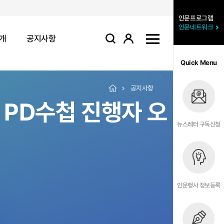
인문프로그램
인문네트워크
개
공지사항
로그인
사이트맵
검색
Quick Menu
공지사항
 PD수첩 진행자 오
뉴스레터 구독신청
인문행사 정보등록