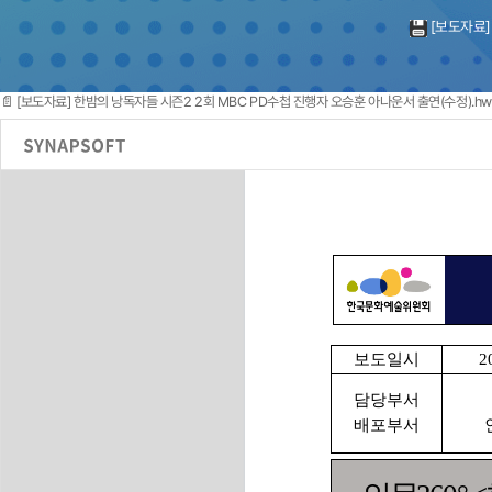
[보도자료]
📄 [보도자료] 한밤의 낭독자들 시즌2 2회 MBC PD수첩 진행자 오승훈 아나운서 출연(수정).hw