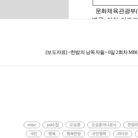
[보도자료] <한밤의 낭독자들> 6일 2회차 M
한국문화예술위원회 보도자료. 문화예술과 국민을 잇고,
오승훈 아나운서는 2011년에 MBC 아나운서로
붙임 1 한밤의 낭독자들 시즌2 2회차 명사: 
mbc
pd수첩
오승훈
오승훈아나운서
한밤
국민
행복
행복한밤
국민행복
라이브