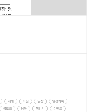
배포일시 2025.12.30.(화요일) 10:00. 담당부서 문화지원본부. 배포
 합격 등 문이과대통합이라는 수식어로 소개되는 이례적인 이력의 소유자다
은 사람의 행동하는 윤리에 대하여. 2026년 1월 6일 화요일 21시.
새해
다짐
일상
일상기록
북토크
낭독
책읽기
이벤트