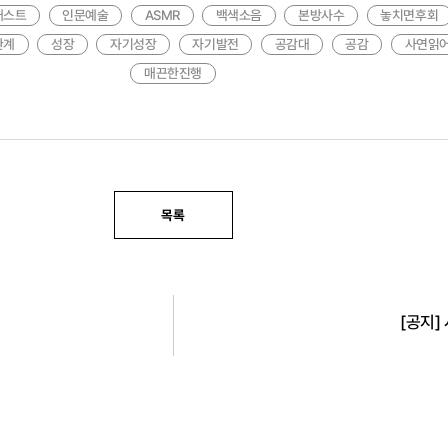
캐스트
인문예술
ASMR
백색소음
본방사수
놓치면후회
관계
성장
자기성장
자기발전
공감대
공감
사연읽
매끈한진행
목록
[공지] 