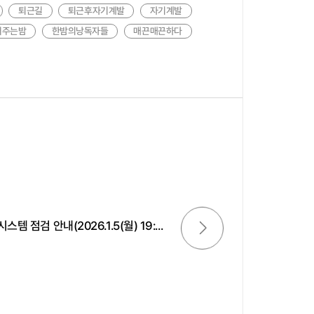
퇴근길
퇴근후자기계발
자기계발
어주는밤
한밤의낭독자들
매끈매끈하다
다음글
시스템 점검 안내(2026.1.5(월) 19:...