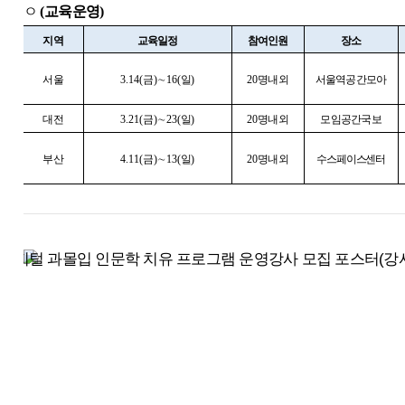
ㅇ
(
교육운영
)
지역
교육일정
참여인원
장소
서울
3.14(
금
)
∼
16(
일
)
20
명내외
서울역공간모아
대전
3.21(
금
)
∼
23(
일
)
20
명내외
모임공간국보
부산
4.11(
금
)
∼
13(
일
)
20
명내외
수스페이스센터
2025 게임문화재단 디지털 과몰입 인문학 치유 프로그램 운영 
모집기간 : 2025. 2. 26. 수 - 3. 10. 월 23:00까지
모집대상 : 2025년 디지털 과몰입 인문학 치유강사로 활동할 
모집인원 : 60명 내외
지원자격 : 해당 분야 강의 및 실무경력자, 전공자 및 교육이수자
전형절차 : 서류심사(1차) ▶ 강사양성교육(2차) ▶ 최종 선발
신청방법 : 온라인 네이버 폼 접수(https://naver.me/FY3Oiq6a)
문의 : 게임문화재단 이진이 선임연구원 02-586-3714