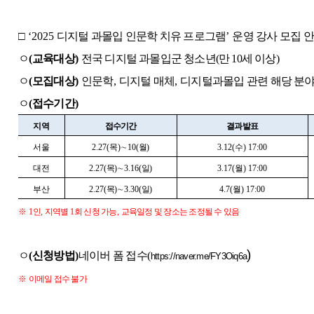
□
‘2025
디지털 과몰입 인문학 치유 프로그램
’
운영 강사 모집 
ㅇ
(
교육대상
)
전국 디지털 과몰입군 청소년
(
만
10
세 이상
)
ㅇ
(
모집대상
)
인문학
,
디지털 매체
,
디지털과몰입 관련
해당 분야
ㅇ
(
접수기간
)
지역
접수기간
결과발표
서울
2.27(
목
)
∼
10(
월
)
3.12(
수
) 17:00
대전
2.27(
목
)
∼
3.16(
일
)
3.17(
월
) 17:00
부산
2.27(
목
)
∼
3.30(
일
)
4.7(
월
) 17:00
※
1
인
,
지역별
1
회 신청 가능
,
교육일정 및 장소는 조정될 수 있음
)
ㅇ
(
신청방법
)
네이버 폼 접수
(
https://naver.me/FY3Oiq6a
※
이메일 접수 불가