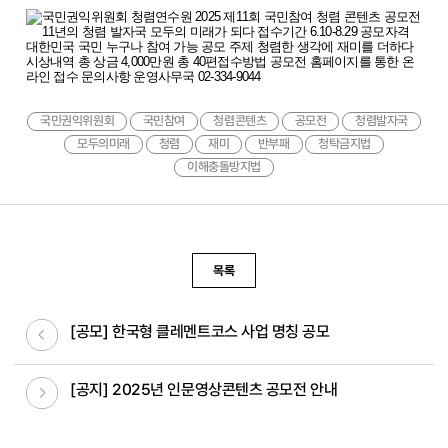
국민권익위원회
국민참여
청렴콘텐츠
공모전
청렴발자국
모두의미래
청렴
재미
반부패
청탁금지법
이해충돌방지법
목록
이전글
[공모] 한국형 클레멘트코스 사업 명칭 공모
다음글
[공지] 2025년 인문영상콘텐츠 공모전 안내