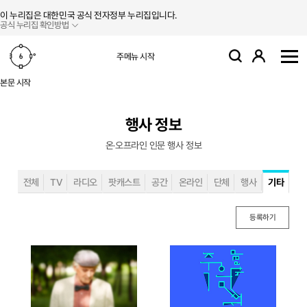
본문 바로가기
주메뉴 바로가기
이 누리집은 대한민국 공식 전자정부 누리집입니다.
공식 누리집 확인방법
로그인
주메뉴 시작
검색
사
본문 시작
행사 정보
온‧오프라인 인문 행사 정보
전체
TV
라디오
팟캐스트
공간
온라인
단체
행사
기타
등록하기