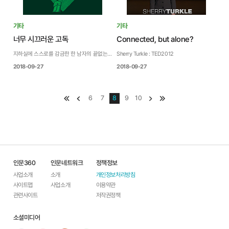
기타
기타
너무 시끄러운 고독
Connected, but alone?
지하실에 스스로를 감금한 한 남자의 끝없는 노동과 고뇌
Sherry Turkle : TED2012
2018-09-27
2018-09-27
맴처음
이전
6
7
8
9
10
다음
맨끝
인문360
인문네트워크
정책정보
사업소개
소개
개인정보처리방침
사이트맵
사업소개
이용약관
관련사이트
저작권정책
소셜미디어