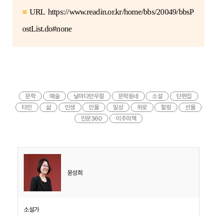
■
URL
https://www.readin.or.kr/home/bbs/20049/bbsP
ostList.do#none
문학
예술
날마다만우절
문학동네
소설
단편집
타인
삶
인생
인물
일상
위로
힐링
선물
인문360
이주의책
윤성희
소설가