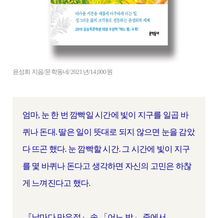
윤성희 지음/문학동네/2021년/14,000원
엄마, 눈 한 번 깜빡일 시간에 빛이 지구를 일곱 바
퀴나 돈대. 딸은 일이 뜻대로 되지 않으면 눈을 감았
다 뜨곤 했다. 눈 깜빡할 시간. 그 시간에 빛이 지구
를 몇 바퀴나 돈다고 생각하면 자신의 고민은 하찮
게 느껴진다고 했다.
『날마다 만우절』 속 「어느 밤」 중에서