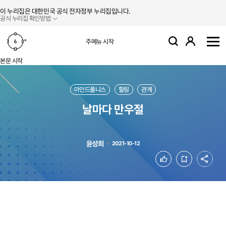
본문 바로가기
주메뉴 바로가기
이 누리집은 대한민국 공식 전자정부 누리집입니다.
공식 누리집 확인방법
로그인
주메뉴 시작
검색
사
본문 시작
마인드풀니스
힐링
관계
날마다 만우절
윤성희
2021-10-12
공유
좋아요
북마크