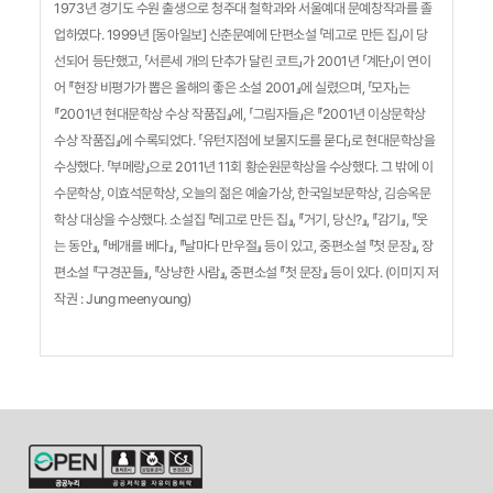
1973년 경기도 수원 출생으로 청주대 철학과와 서울예대 문예창작과를 졸
업하였다. 1999년 [동아일보] 신춘문예에 단편소설 「레고로 만든 집」이 당
선되어 등단했고, 「서른세 개의 단추가 달린 코트」가 2001년 「계단」이 연이
어 『현장 비평가가 뽑은 올해의 좋은 소설 2001』에 실렸으며, 「모자」는
『2001년 현대문학상 수상 작품집』에, 「그림자들」은 『2001년 이상문학상
수상 작품집』에 수록되었다. 「유턴지점에 보물지도를 묻다」로 현대문학상을
수상했다. 「부메랑」으로 2011년 11회 황순원문학상을 수상했다. 그 밖에 이
수문학상, 이효석문학상, 오늘의 젊은 예술가상, 한국일보문학상, 김승옥문
학상 대상을 수상했다. 소설집 『레고로 만든 집』, 『거기, 당신?』, 『감기』, 『웃
는 동안』, 『베개를 베다』, 『날마다 만우절』 등이 있고, 중편소설 『첫 문장』, 장
편소설 『구경꾼들』, 『상냥한 사람』, 중편소설 『첫 문장』 등이 있다. (이미지 저
작권 : Jung meenyoung)