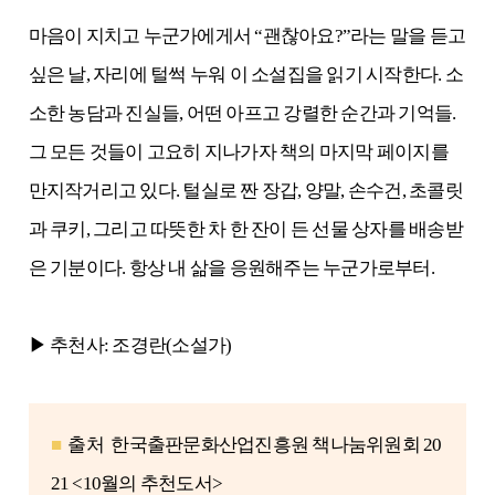
마음이 지치고 누군가에게서 “괜찮아요?”라는 말을 듣고
싶은 날, 자리에 털썩 누워 이 소설집을 읽기 시작한다. 소
소한 농담과 진실들, 어떤 아프고 강렬한 순간과 기억들.
그 모든 것들이 고요히 지나가자 책의 마지막 페이지를
만지작거리고 있다. 털실로 짠 장갑, 양말, 손수건, 초콜릿
과 쿠키, 그리고 따뜻한 차 한 잔이 든 선물 상자를 배송받
은 기분이다. 항상 내 삶을 응원해주는 누군가로부터.
▶ 추천사
: 조경란(소설가)
■
출처
한국출판문화산업진흥원 책나눔위원회 20
21 <10월의 추천도서>