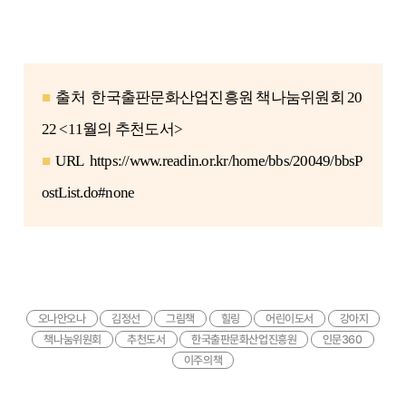
■
출처
한국출판문화산업진흥원 책나눔위원회 20
22 <11월의 추천도서>
■
URL
https://www.readin.or.kr/home/bbs/20049/bbsP
ostList.do#none
오나안오나
김정선
그림책
힐링
어린이도서
강아지
책나눔위원회
추천도서
한국출판문화산업진흥원
인문360
이주의책