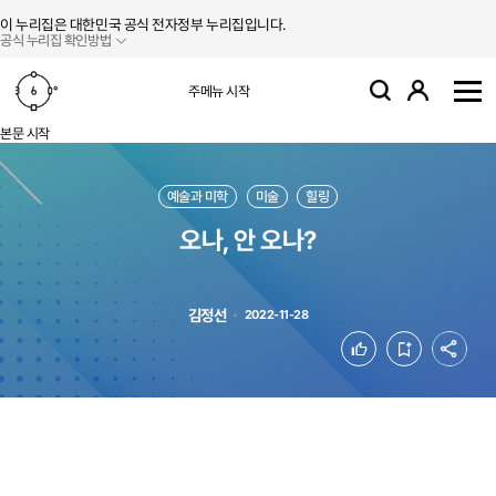
본문 바로가기
주메뉴 바로가기
이 누리집은 대한민국 공식 전자정부 누리집입니다.
공식 누리집 확인방법
로그인
주메뉴 시작
검색
사
본문 시작
예술과 미학
미술
힐링
오나, 안 오나?
김정선
2022-11-28
공유
좋아요
북마크