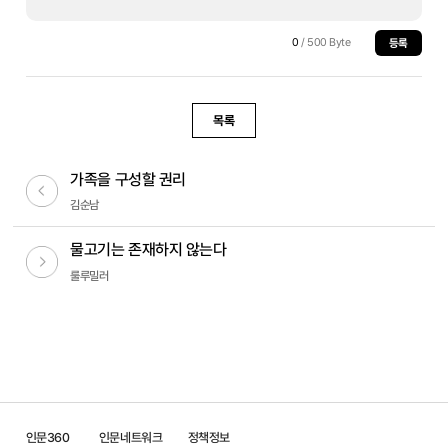
0
/ 500 Byte
등록
목록
가족을 구성할 권리
이전글
김순남
물고기는 존재하지 않는다
다음글
룰루밀러
인문360
인문네트워크
정책정보