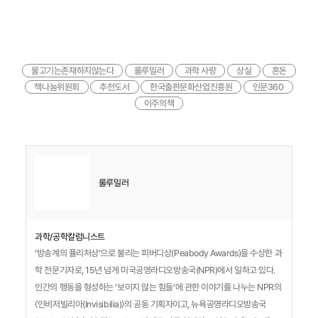
물고기는존재하지않는다
룰루밀러
과학 사랑
상실
혼돈
책나눔위원회
추천도서
한국출판문화산업진흥원
인문360
이주의책
룰루밀러
과학/공학칼럼니스트
‘방송계의 퓰리처상’으로 불리는 피버디상(Peabody Awards)을 수상한 과
학 전문기자로, 15년 넘게 미국공영라디오방송국(NPR)에서 일하고 있다.
인간의 행동을 형성하는 ‘보이지 않는 힘들’에 관한 이야기를 나누는 NPR의
〈인비저빌리아(Invisibilia)〉의 공동 기획자이고, 뉴욕공영라디오방송국