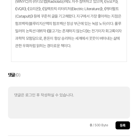
(WNYC)의 〈라디오랩(Radiolab)〉에도 자주 참여하고 있으며, 《뉴요커》,
《VQR》, 《오리온》, 《일렉트릭 리터리처(Electric Literature)》, 《캐터펄트
(Catapult)》 등에 꾸준히 글을 기고해왔다. 지구에서 가장 좋아하는 지점은
험프백락(블루리지산맥의 험프백산 정상 부근에 있는 녹암 노두)이다. 룰루
밀러의 논픽션 데뷔작 《물고기는 존재하지 않는다》는 전기이자 회고록이자
과학적 모험담으로, 혼돈이 항상 승리하는 세계에서 꿋꿋이 버텨내는 삶에
관한 우화처럼 읽히는 경이로운 책이다.
댓글
(0)
0
/ 500 Byte
등록