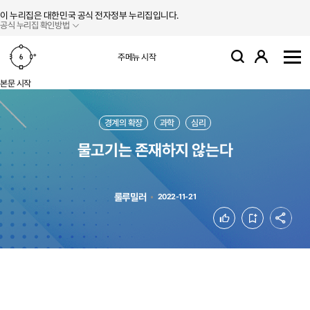
본문 바로가기
주메뉴 바로가기
이 누리집은 대한민국 공식 전자정부 누리집입니다.
공식 누리집 확인방법
로그인
주메뉴 시작
검색
사
본문 시작
경계의 확장
과학
심리
물고기는 존재하지 않는다
룰루밀러
2022-11-21
공유
좋아요
북마크