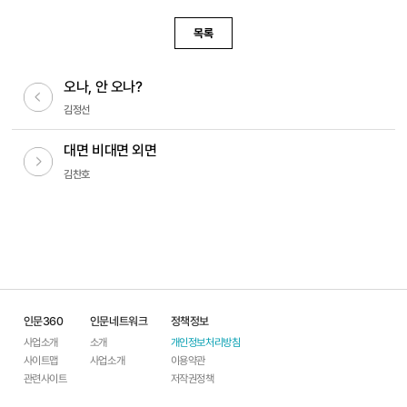
목록
오나, 안 오나?
이전글
김정선
대면 비대면 외면
다음글
김찬호
인문360
인문네트워크
정책정보
사업소개
소개
개인정보처리방침
사이트맵
사업소개
이용약관
관련사이트
저작권정책