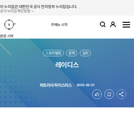
본문 바로가기
주메뉴 바로가기
이 누리집은 대한민국 공식 전자정부 누리집입니다.
공식 누리집 확인방법
로그인
주메뉴 시작
검색
사
본문 시작
스토리텔링
문학
심리
레이디스
퍼트리샤 하이스미스
2023-02-21
공유
좋아요
북마크