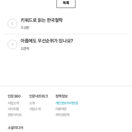
목록
키워드로 읽는 한국철학
이전글
조성환
아픔에도 우선순위가 있나요?
다음글
김준혁
인문360
인문네트워크
정책정보
사업소개
소개
개인정보처리방침
사이트맵
사업소개
이용약관
관련사이트
저작권정책
소셜미디어