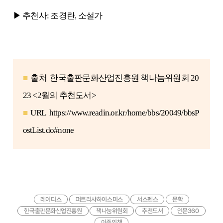
▶ 추천사: 조경란, 소설가
■
출처
한국출판문화산업진흥원 책나눔위원회 20
23 <2월의 추천도서>
■
URL
https://www.readin.or.kr/home/bbs/20049/bbsP
ostList.do#none
레이디스
퍼트리샤하이스미스
서스펜스
문학
한국출판문화산업진흥원
책나눔위원회
추천도서
인문360
이주의책