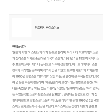
퍼트리샤 하이스미스
현대소설가
‘불안의 시인’ ‘서스펜스의 대가’ 등으로 불리며, 우리 시대 최고의 범죄소설
과 심리소설 작가로 손꼽혀온 미국의 소설가. 1921년 1월 19일 미국 텍사스
주 포트워스에서 태어나 뉴욕으로 이주해 성장했다. 바너드 대학에서 소설
창작과 극작법을 공부하며 작가의 꿈을 키웠고, 트루먼 카포티의 지지를 받
아 1950년 장편소설 『열차 안의 낯선 자들』을 출간해 큰 주목을 받았다. 50
여 년 동안 꾸준히 활동하며 『캐롤』(클레어 모건이라는 필명으로 출간), 『아
내를 죽였습니까』, 『재능 있는 리플리』, 『심연』, 『올빼미의 울음』, 『유리 감옥』
등 수많은 장편소설과 단편소설을 발표했다. 중년에는 유럽으로 건너가 집
필에 매진했고, 장편소설 『소문자 지(g)』를 마무리한 뒤인 1995년 2월 4일
스위스 로카르노에서 세상을 떠났다. 하이스미스는 생전에 에드거 앨런 포