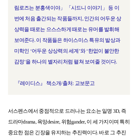
림로즈는 분홍색이야」 「시드니 이야기」 등 이
번에 처음 출간되는 작품들까지, 인간의 어두운 상
상력을 때로는 으스스하게 때로는 유머를 발휘해
보여준다. 이 작품들은 하이스미스 특유의 발상과
미학인 ‘어두운 상상력의 세계’와 ‘한없이 불안한
감정’을 하나의 별자리처럼 펼쳐 보여줄 것이다.
『레이디스』
책소개/출처: 교보문고
서스펜스에서 중점적으로 드러나는 요소는 일명
3D,
즉
드라마
drama,
욕망
desire,
위험
gander,
이 세 가지이며 특히
중요한 점은 긴장을 유지하는 추진력이다
.
바로 그 추진