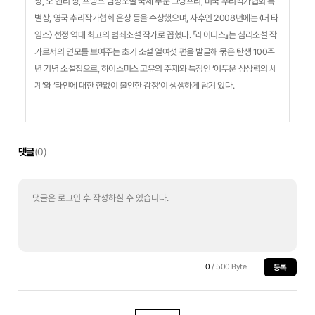
상, 오 헨리 상, 프랑스 탐정소설 국제 부문 그랑프리, 미국 추리작가협회 특
별상, 영국 추리작가협회 은상 등을 수상했으며, 사후인 2008년에는 〈더 타
임스〉 선정 역대 최고의 범죄소설 작가로 꼽혔다. 『레이디스』는 심리소설 작
가로서의 면모를 보여주는 초기 소설 열여섯 편을 발굴해 묶은 탄생 100주
년 기념 소설집으로, 하이스미스 고유의 주제와 특징인 ‘어두운 상상력의 세
계’와 ‘타인에 대한 한없이 불안한 감정’이 생생하게 담겨 있다.
댓글
(0)
0
/ 500 Byte
등록