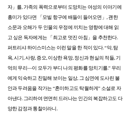
자
」
를
,
가족의 폭력으로부터 도망치는 여성의 이야기에
흥미가 있다면
「
모빌 항구에 배들이 들어오면
」
,
괜한
소문과 오해가 두 인물의 우정에 끼치는 영향에 대해 읽
고 싶은 독자에게는
「
최고로 멋진 아침
」
을 추천한다
.
퍼트리샤 하이스미스는 이런 말을 한 적이 있다
. “
악
,
탐
욕
,
시기
,
사랑
,
증오
,
이상한 욕망
,
정신과 현실의 적들
,
기
억의 무리
—
이 모두가 부디 나의 평화를 망치기를
.”
우리
에게 익숙하고 친밀해 보이는 일상
,
그 심연에 도사린 불
안과 두려움을 작가는
“
혼미하고도 탁월하게
”
소설로 자
아낸다
.
그리하여 면면히 드러나는 인간의 복잡하고도 다
양한 감정과 통찰이라니
.