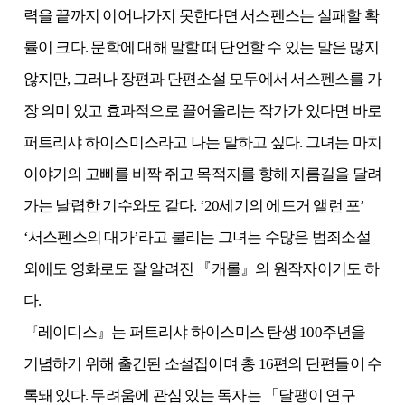
력을 끝까지 이어나가지 못한다면 서스펜스는 실패할 확
률이 크다
.
문학에 대해 말할 때 단언할 수 있는 말은 많지
않지만
,
그러나 장편과 단편소설 모두에서 서스펜스를 가
장 의미 있고 효과적으로 끌어올리는 작가가 있다면 바로
퍼트리샤 하이스미스라고 나는 말하고 싶다
.
그녀는 마치
이야기의 고삐를 바짝 쥐고 목적지를 향해 지름길을 달려
가는 날렵한 기수와도 같다
. ‘20
세기의 에드거 앨런 포
’
‘
서스펜스의 대가
’
라고 불리는 그녀는 수많은 범죄소설
외에도 영화로도 잘 알려진
『
캐롤
』
의 원작자이기도 하
다
.
『
레이디스
』
는 퍼트리샤 하이스미스 탄생
100
주년을
기념하기 위해 출간된 소설집이며 총
16
편의 단편들이 수
록돼 있다
.
두려움에 관심 있는 독자는
「
달팽이 연구