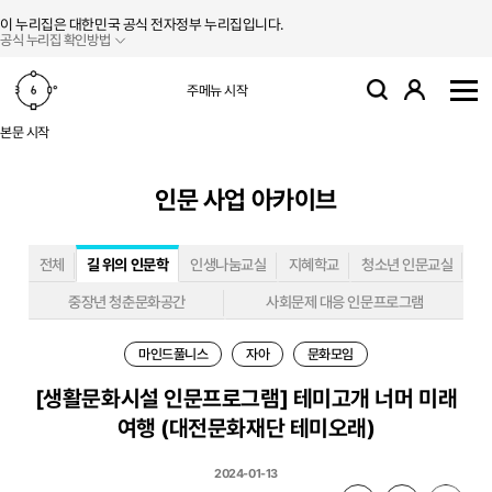
본문 바로가기
주메뉴 바로가기
이 누리집은 대한민국 공식 전자정부 누리집입니다.
공식 누리집 확인방법
로그인
주메뉴 시작
검색
사
본문 시작
인문 사업 아카이브
전체
길 위의 인문학
인생나눔교실
지혜학교
청소년 인문교실
중장년 청춘문화공간
사회문제 대응 인문프로그램
마인드풀니스
자아
문화모임
[생활문화시설 인문프로그램] 테미고개 너머 미래
여행 (대전문화재단 테미오래)
2024-01-13