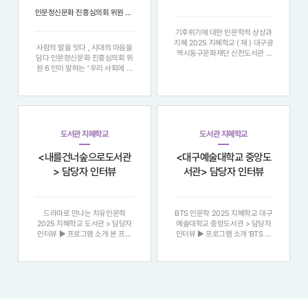
인터뷰
인문정신문화 진흥심의회 위원 6인이 말하는 ‘우리 사회에 인문이 필요한 이유’
기후위기에 대한 인문학적 상상과
지혜 2025 지혜학교 ( 재 ) 대구광
사람의 말을 잇다 , 시대의 마음을
역시동구문화재단 신천도서관 >
담다 인문정신문화 진흥심의회 위
담당자 인터뷰 ▶ 프로그램 소개
원 6 인이 말하는 ‘ 우리 사회에 인
대규모 산불이 피해를 남긴 대한민
문이 필요한 이유 ’ "정보의 홍수
국의 현실과 관련해서 기후변화로
속에서 우리는 다시 질문한다 . 지
인한 산불 발생의 심각성에 대해
식을 넘어 , 어떻게 사람에게 닿을
인식하고 , 서양 문화 콘텐츠를 통
것인가 . 여섯 명의 인문학자는 각
해 기후위
자의 현장에서 ‘ 말 ’, ‘ 마음 ’,
도서관 지혜학교
도서관 지혜학교
<내를건너숲으로도서관
<대구예술대학교 중앙도
> 담당자 인터뷰
서관> 담당자 인터뷰
드라마로 만나는 치유인문학
BTS 인문학 2025 지혜학교 대구
2025 지혜학교 도서관 > 담당자
예술대학교 중앙도서관 > 담당자
인터뷰 ▶ 프로그램 소개 본 프로
인터뷰 ▶ 프로그램 소개 ‘BTS 인
그램은 철학과 심리학이라는 다소
문학 ’ 은 경북 칠곡 · 대구 성인을
어렵고 무거운 인문학적 주제를 ,
대상으로 , 영화 (Screen) 로 사고
대중성과 친근감이 넘치는 ‘ 드라
(Think Big) 와 행동 (Behavior) 을
마 ’ 매체와 결합하여 접근성을 높
잇는 심화 인문 프로그램입니다 . ‘
이고 , 참여자들이 자연스러운 자
보기 질문 - 생각 변화 ’ 4
기 성찰과 치