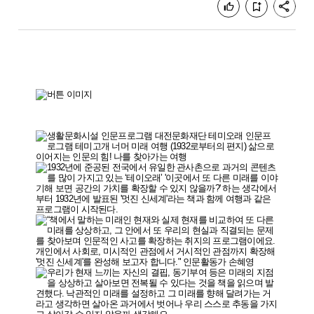
공유
좋아요
북마크