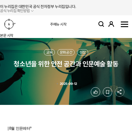
본문 바로가기
주메뉴 바로가기
이 누리집은 대한민국 공식 전자정부 누리집입니다.
공식 누리집 확인방법
로그인
주메뉴 시작
검색
사
본문 시작
교육
문화공간
성장
청소년을 위한 안전 공간과 인문예술 활동
2025-09-12
공유
좋아요
북마크
| 8월 인문레터º