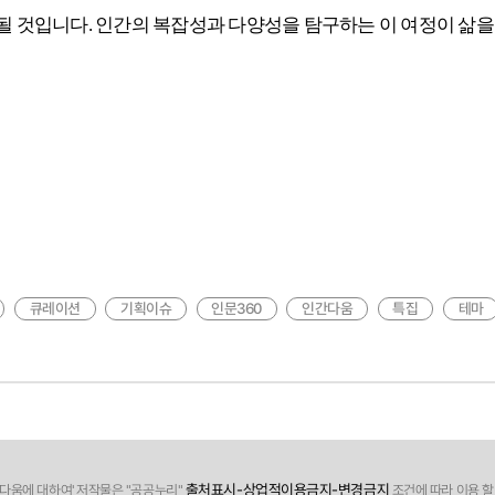
 될 것입니다.
인간의 복잡성과 다양성을 탐구하는 이 여정이
삶을
큐레이션
기획이슈
인문360
인간다움
특집
테마
출처표시-상업적이용금지-변경금지
다움에 대하여' 저작물은 "공공누리"
조건에 따라 이용 할 