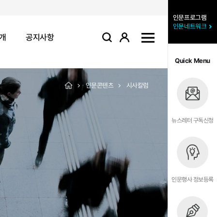
인문프로그램
인문네트워크
개
공지사항
로그인
사이트맵
검색
Quick Menu
인문콘텐츠
시사칼럼
뉴스레터 구독신청
인문행사 정보등록