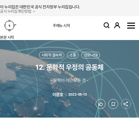
본문 바로가기
주메뉴 바로가기
이 누리집은 대한민국 공식 전자정부 누리집입니다.
공식 누리집 확인방법
로그인
주메뉴 시작
검색
사
본문 시작
사회적 결속력
소통
코로나19
12. 문학적 우정의 공동체
- 문학이 아닌 모든 것 -
이광호
2022-05-13
공유
좋아요
북마크