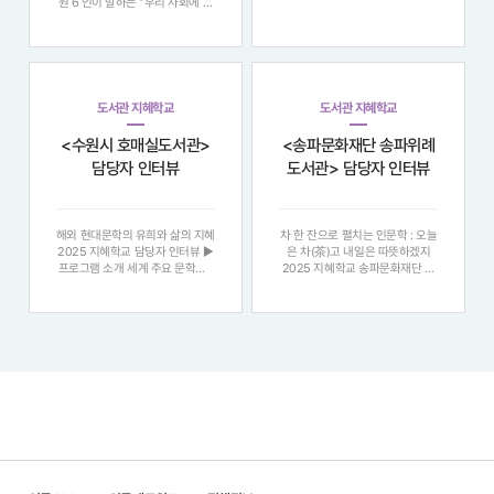
원 6 인이 말하는 ‘ 우리 사회에 인
난다 . 비대면 소통 경향의 확대는
문이 필요한 이유 ’ "정보의 홍수
인간 상호 간의 만남보다 기계를
속에서 우리는 다시 질문한다 . 지
매개로 한 소통이 더욱 선호됨을
식을 넘어 , 어떻게 사람에게 닿을
보여준다 . 이는 전화보다 문자 메
것인가 . 여섯 명의 인문학자는 각
시지를 통한 소통을
자의 현장에서 ‘ 말 ’, ‘ 마음 ’
도서관 지혜학교
도서관 지혜학교
<수원시 호매실도서관>
<송파문화재단 송파위례
담당자 인터뷰
도서관> 담당자 인터뷰
해외 현대문학의 유희와 삶의 지혜
차 한 잔으로 펼치는 인문학 : 오늘
2025 지혜학교 담당자 인터뷰 ▶
은 차(茶)고 내일은 따뜻하겠지
프로그램 소개 세계 주요 문학상 (
2025 지혜학교 송파문화재단 송
노벨문학상 , 부커상 , 콩쿠르상 등
파위례도서관 > 담당자 인터뷰 ▶
) 수상작을 중심으로 , 문학이 가진
프로그램 소개 송파위례도서관의 ‘
철학 , 역사 , 예술성과 사유의 깊
차 한 잔으로 펼치는 인문학 : 오늘
이를 통해 성숙한 삶의 방향성을
은 차 ( 茶 ) 고 내일은 따뜻하겠지
탐구하는 인문학 강좌입니다 .
’ 는 차 ( 茶 ) 를 매개로 일상 속