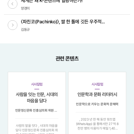
세계는 왜 K-콘텐츠에 열광하는가!
이전글
양경미
〈파친코(Pachinko)〉, 쌀 한 톨에 깃든 우주적...
다음글
김동규
관련 콘텐츠
시사칼럼
시사칼럼
사람을 잇는 인문, 시대의
인문학과 문화 리터러시
마음을 담다
인문학으로 키우는 문화적 문해력
인문정신문화 진흥심의회 위원 6인이 말하는 ‘우리 사회에 인문이 필요한 이유’
, 2023 년 한 해 동안 왓츠앱
(WhatsApp) 을 통해서만 27 억 8
사람의 말을 잇다 , 시대의 마음을
천만 명의 이용자가 매일 1,400
담다 인문정신문화 진흥심의회 위
억 메시지를 주고받은 것으로 나타