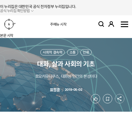
본문 바로가기
주메뉴 바로가기
이 누리집은 대한민국 공식 전자정부 누리집입니다.
공식 누리집 확인방법
로그인
주메뉴 시작
검색
사
본문 시작
사회적 결속력
소통
인류
대화, 삶과 사회의 기초
호모커뮤니쿠스, 대화는 인간의 본성이다
표정훈
2019-05-02
공유
좋아요
북마크