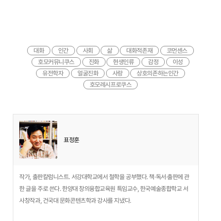
대화
인간
사회
삶
대화적존재
코먼센스
호모커뮤니쿠스
진화
현생인류
감정
이성
유전학자
얼굴진화
사랑
상호의존하는인간
호모레시프로쿠스
표정훈
작가, 출판칼럼니스트. 서강대학교에서 철학을 공부했다. 책·독서·출판에 관
한 글을 주로 쓴다. 한양대 창의융합교육원 특임교수, 한국예술종합학교 서
사창작과, 건국대 문화콘텐츠학과 강사를 지냈다.