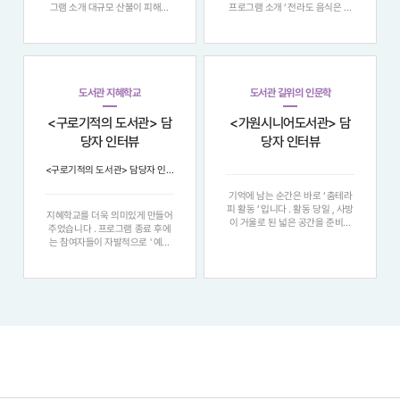
그램 소개 대규모 산불이 피해를
프로그램 소개 ‘ 전라도 음식은 맛
남긴 대한민국의 현실과 관련해서
이 있다 ’ 하는 게 널리 퍼져 있는
기후변화로 인한 산불 발생의 심각
인식인데 막상 조금 깊이 들어가
성에 대해 인식하고 , 서양 문화 콘
보면 전라도 음식은 그 특성과 종
텐츠를 통해 기후위기 문제와 인간
류 면에서 다양할 뿐 아니라 , 어떻
의 가치를 탐구하며 문학 · 철학 등
게 맛이 있는지가 , 즉 그 정체성이
도서관 지혜학교
도서관 길위의 인문학
<구로기적의 도서관> 담
<가원시니어도서관> 담
당자 인터뷰
당자 인터뷰
<구로기적의 도서관> 담당자 인터뷰
기억에 남는 순간은 바로 ‘ 춤테라
피 활동 ’ 입니다 . 활동 당일 , 사방
지혜학교를 더욱 의미있게 만들어
이 거울로 된 넓은 공간을 준비했
주었습니다 . 프로그램 종료 후에
지만 앉을 의자가 없어 한여름 찜
는 참여자들이 자발적으로 ' 예비
통더위 속에서 강사님과 함께 상가
도슨트 모임 ' 을 결성하여 지속가
관리실과 점포를 일일이 돌며 의자
능한 학습 공동체를 형성했으며 ,
를 빌려왔던 기억이 아직도 생생합
ESG 실천을 고려한 프로그램 운영
니다 . 그렇게 마련된 공간에서 참
으로 지역사회에 환경의 가치를 함
여자분들은
께 전파하였습니다 . ▶프로그램
현장