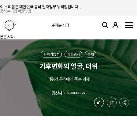
본문 바로가기
주메뉴 바로가기
이 누리집은 대한민국 공식 전자정부 누리집입니다.
공식 누리집 확인방법
로그인
주메뉴 시작
검색
사
본문 시작
지속가능성
기후위기
경제
기후변화의 얼굴, 더위
더위가 우리에게 주는 과제
김산하
2018-08-27
공유
좋아요
북마크