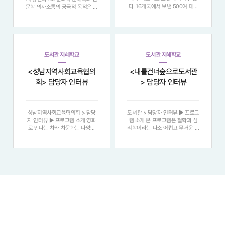
다. 16개국에서 보낸 500여 대의
문학 의사소통의 궁극적 목적은 이
휴머노이드가 참가해 청소, 빨래
땅을 살아가는 사람들이 각자의 생
개기, 축구, 킥복싱 등을 선보이며
각에 기반하되 , 서로 생각의 차이
현 단계 휴머노이드의 발전을 과시
를 인식하고 그 차이를 소통으로
했다. 물론 한계도 적잖이 드러났
조율하며 , 공감대 속에서 더 살기
다. 그러나 휴머노이드의 시대가
좋은 사회를 만들어가기 위함에 있
멀지 않았음은 충
다.
도서관 지혜학교
도서관 지혜학교
<성남지역사회교육협의
<내를건너숲으로도서관
회> 담당자 인터뷰
> 담당자 인터뷰
성남지역사회교육협의회 > 담당
도서관 > 담당자 인터뷰 ▶ 프로그
자 인터뷰 ▶ 프로그램 소개 영화
램 소개 본 프로그램은 철학과 심
로 만나는 차와 차문화는 다양한
리학이라는 다소 어렵고 무거운 인
영화 속 차 장면을 통해 문화와 철
문학적 주제를 , 대중성과...무기력
학 , 예절과 인간의 삶을 인문학적
과 번아웃은 드라마 속 인물들의
으로 탐색하는 시간입니다 . 영화
이야기와 결코 다르지 않다고 생각
속 사람들의 삶의 이야기와 영화에
합니다 . 드라마를 통해 자신의 삶
등장하는 차와 차 문화를 알아보는
을 객관적으로 돌아보고 , 명대사
시간을..
를 함께