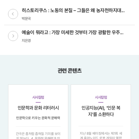
히스토리쿠스 : 노동의 본질 – 그들은 왜 농자천하지대...
이전글
박문국
예술이 뭐라고 : 가장 미세한 것부터 가장 광활한 우주...
다음글
지은경
관련 콘텐츠
시사칼럼
시사칼럼
인문학과 문화 리터러시
인공지능(AI), ‘인문 복
지’를 소환하다
인문학으로 키우는 문화적 문해력
지난 8월 베이징에서는 제1회 세
간극은 좀처럼 좁혀질 기미를 보이
계 휴머노이드 로봇 게임이 열렸
지 않는다 . 4. 문화적 문해력과 인