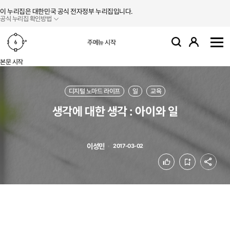
본문 바로가기
주메뉴 바로가기
이 누리집은 대한민국 공식 전자정부 누리집입니다.
공식 누리집 확인방법
로그인
주메뉴 시작
검색
사
본문 시작
디지털 노마드 라이프
일
교육
생각에 대한 생각 : 아이와 일
이성민
2017-03-02
공유
좋아요
북마크