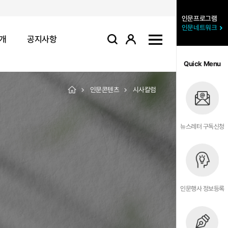
인문프로그램
인문네트워크
개
공지사항
로그인
사이트맵
검색
Quick Menu
인문콘텐츠
시사칼럼
뉴스레터 구독신청
인문행사 정보등록