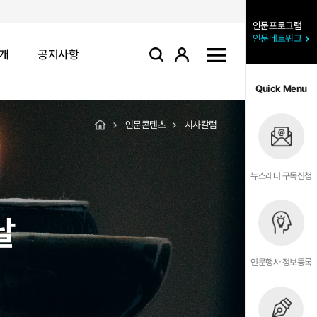
인문프로그램
인문네트워크
개
공지사항
로그인
사이트맵
검색
Quick Menu
인문콘텐츠
시사칼럼
뉴스레터 구독신청
날
인문행사 정보등록