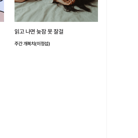
읽고 나면 늦잠 못 잘걸
주간 개복치(이정섭)