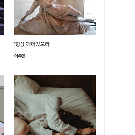
'항상 깨어있으라'
이주은