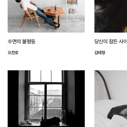
수면의 불평등
당신이 잠든 사이
오찬호
김태형