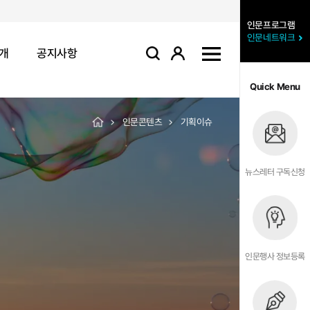
인문프로그램
인문네트워크
개
공지사항
로그인
사이트맵
검색
Quick Menu
인문콘텐츠
기획이슈
뉴스레터 구독신청
인문행사 정보등록