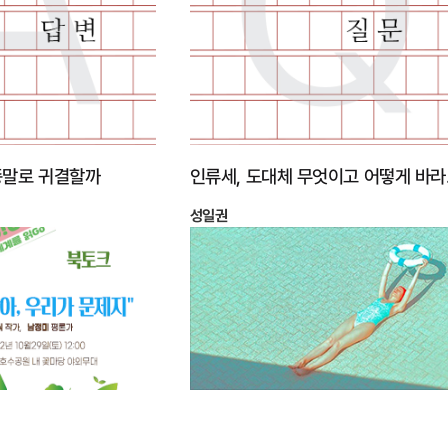
종말로 귀결할까
인류세
성일권