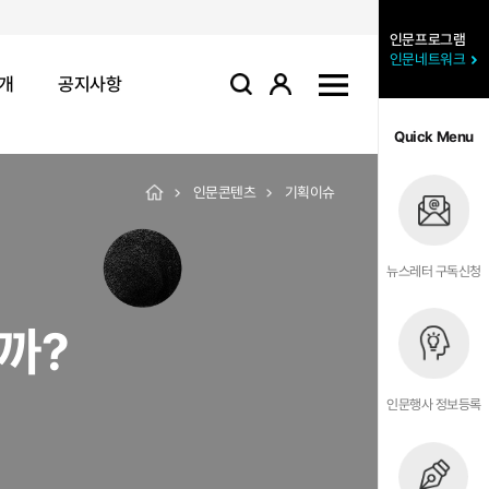
인문프로그램
인문네트워크
개
공지사항
로그인
사이트맵
검색
Quick Menu
인문콘텐츠
기획이슈
뉴스레터 구독신청
까?
인문행사 정보등록