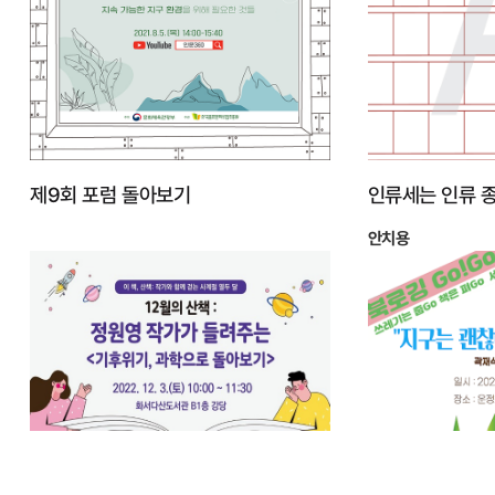
제9회 포럼 돌아보기
인류세는 인류 
안치용