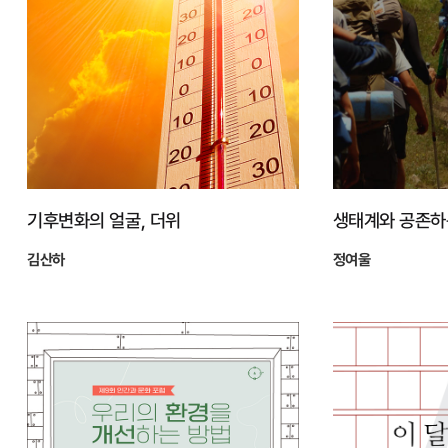
기후변화의 얼굴, 더위
생태계와 공존하
김산하
정여울