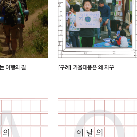
는 여행의 길
[구례] 가을태풍은 왜 자꾸